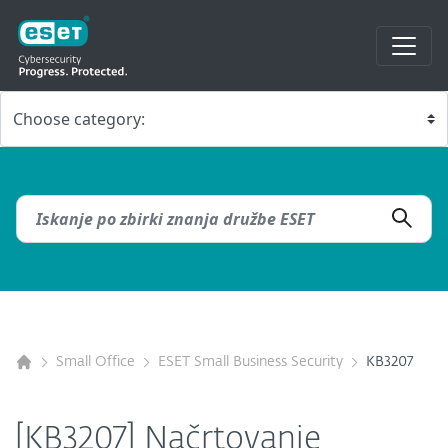
Small Office
ESET Small Business Security
KB3207
[KB3207] Načrtovanje