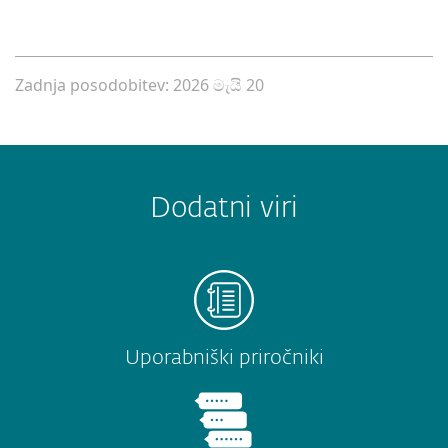
Zadnja posodobitev: 2026 මැයි 20
Dodatni viri
Uporabniški priročniki