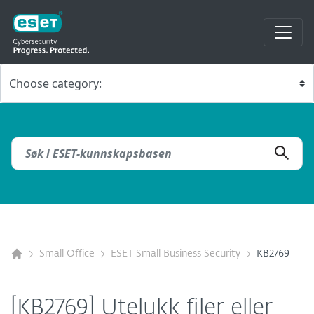
Small Office
ESET Small Business Security
KB2769
[KB2769] Utelukk filer eller