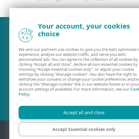
Your account, your cookies
choice
We and our partners use cookies to give you the best optimized 
experience, analyze our website traffic, and serve you with
personalized ads. You can agree to the collection of all cookies by
clicking "Accept all and close", decline all non-essential cookies by
choosing "Accept essential cookies only", or adjust your cookie
settings by clicking "Manage cookies". You also have the right to
withdraw your consent or change your cookie preferences anyti
Documentatie
ESET Securit
clicking the "Manage cookies" link in our website footer or in you
account settings (if available). For more information, see our
Cook
Forum
Policy
.
Accept all and close
Accept Essential cookies only