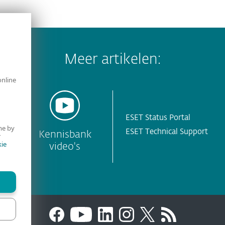
Meer artikelen:
online
ESET Status Portal
me by
ESET Technical Support
y
Kennisbank
r
ie
video's