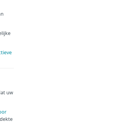
an
lijke
ctieve
dat uw
oor
tdekte