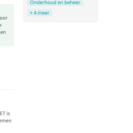
Onderhoud en beheer
+ 4 meer
voor
e
pen
ET is
lemen