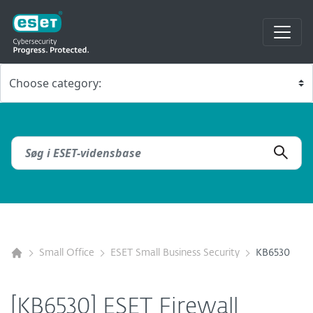
Small Office
ESET Small Business Security
KB6530
[KB6530] ESET Firewall