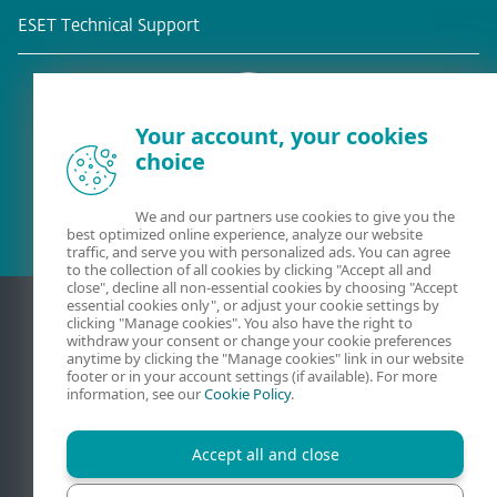
ESET Technical Support
Your account, your cookies
choice
Eksisterende kunde?
We and our partners use cookies to give you the
best optimized online experience, analyze our website
traffic, and serve you with personalized ads. You can agree
to the collection of all cookies by clicking "Accept all and
close", decline all non-essential cookies by choosing "Accept
essential cookies only", or adjust your cookie settings by
clicking "Manage cookies". You also have the right to
withdraw your consent or change your cookie preferences
anytime by clicking the "Manage cookies" link in our website
footer or in your account settings (if available). For more
information, see our
Cookie Policy
.
Accept all and close
Kontakt
Beskyttelse af personlige oplysninger