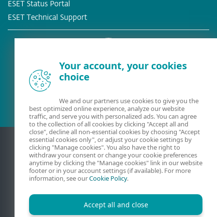
ESET Status Portal
ESET Technical Support
Your account, your cookies
choice
Eksisterende kunde?
We and our partners use cookies to give you the
best optimized online experience, analyze our website
traffic, and serve you with personalized ads. You can agree
to the collection of all cookies by clicking "Accept all and
close", decline all non-essential cookies by choosing "Accept
essential cookies only", or adjust your cookie settings by
clicking "Manage cookies". You also have the right to
withdraw your consent or change your cookie preferences
anytime by clicking the "Manage cookies" link in our website
footer or in your account settings (if available). For more
information, see our
Cookie Policy
.
Accept all and close
Kontakt
Beskyttelse af personlige oplysninger