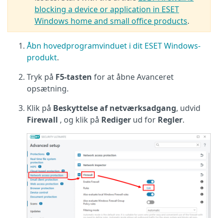
blocking a device or application in ESET
Windows home and small office products
.
Åbn hovedprogramvinduet i dit ESET Windows-
produkt
.
Tryk på
F5-tasten
for at åbne Avanceret
opsætning.
Klik på
Beskyttelse af netværksadgang
, udvid
Firewall
, og klik på
Rediger
ud for
Regler
.