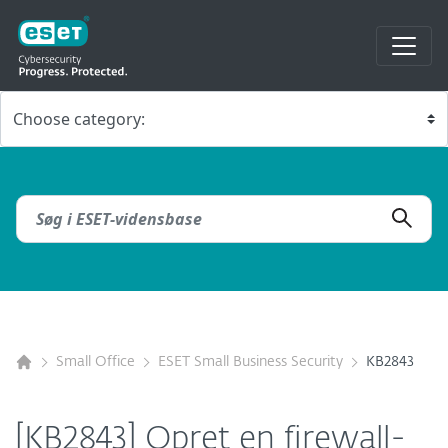
Small Office
ESET Small Business Security
KB2843
[KB2843] Opret en firewall-