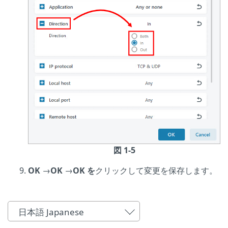
図 1-5
OK
→
OK
→
OK を
クリックして変更を保存します。
日本語 Japanese