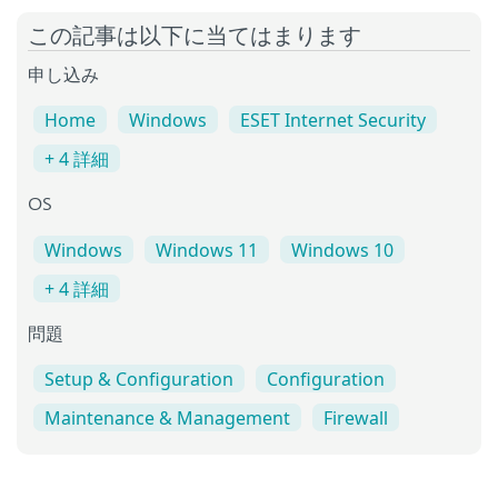
この記事は以下に当てはまります
申し込み
Home
Windows
ESET Internet Security
+ 4 詳細
OS
Windows
Windows 11
Windows 10
+ 4 詳細
問題
Setup & Configuration
Configuration
Maintenance & Management
Firewall