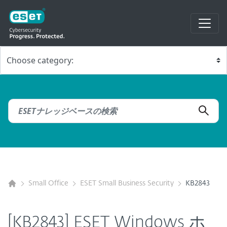
Small Office
ESET Small Business Security
KB2843
[KB2843] ESET Windows ホ