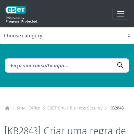
Small Office
ESET Small Business Security
KB2843
[KB2843] Criar uma regra de