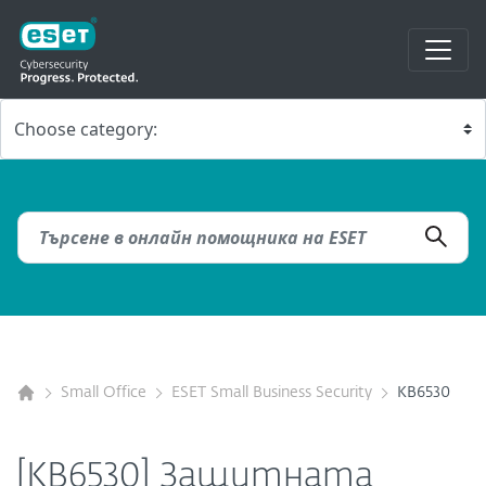
Small Office
ESET Small Business Security
KB6530
[KB6530] Защитната