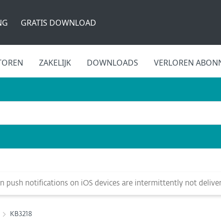
NG
GRATIS DOWNLOAD
TOREN
ZAKELIJK
DOWNLOADS
VERLOREN ABON
 push notifications on iOS devices are intermittently not delive
KB3218