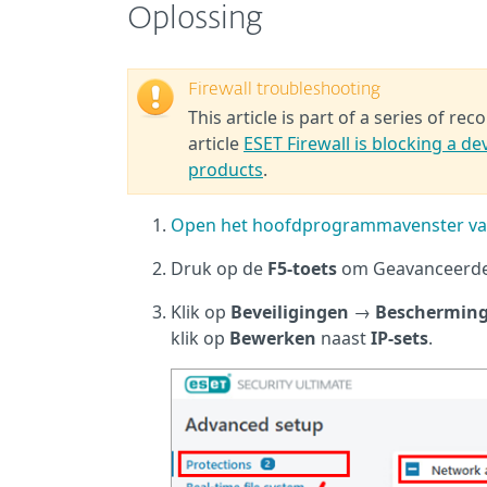
Oplossing
Firewall troubleshooting
This article is part of a series of r
article
ESET Firewall is blocking a d
products
.
Open het hoofdprogrammavenster va
Druk op de
F5-toets
om Geavanceerde 
Klik op
Beveiligingen
→
Bescherming
klik op
Bewerken
naast
IP-sets
.