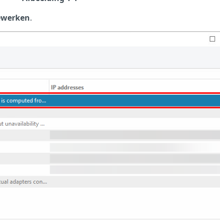
ewerken
.