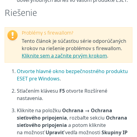
dôveryhodných adries vo vašom produkte ESET.
Riešenie
Problémy s firewallom?
Tento článok je súčasťou série odporúčaných
krokov na riešenie problémov s firewallom.
Kliknite sem a začnite prvým krokom
.
Otvorte hlavné okno bezpečnostného produktu
ESET pre Windows
.
Stlačením klávesu
F5
otvorte Rozšírené
nastavenia.
Kliknite na položku
Ochrana → Ochrana
sieťového pripojenia
, rozbaľte sekciu
Ochrana
sieťového pripojenia
a potom kliknite
na možnosť
Upraviť
vedľa možnosti
Skupiny IP