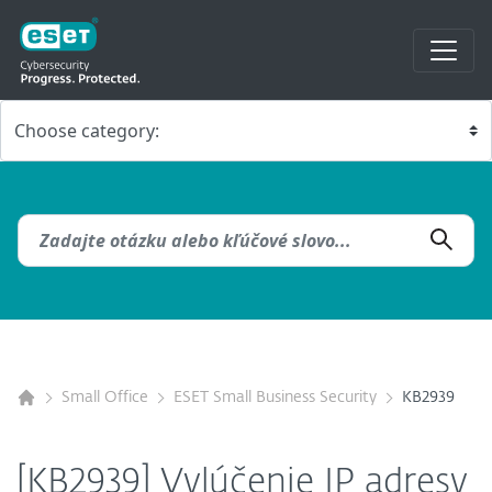
Small Office
ESET Small Business Security
KB2939
[KB2939] Vylúčenie IP adresy