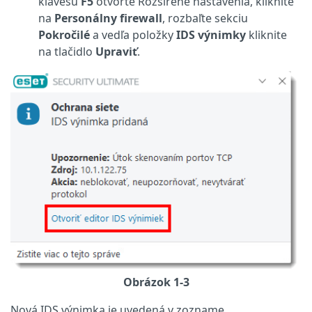
klávesu
F5
otvorte Rozšírené nastavenia, kliknite
na
Personálny firewall
, rozbaľte sekciu
Pokročilé
a vedľa položky
IDS výnimky
kliknite
na tlačidlo
Upraviť
.
Obrázok 1-3
Nová IDS výnimka je uvedená v zozname.