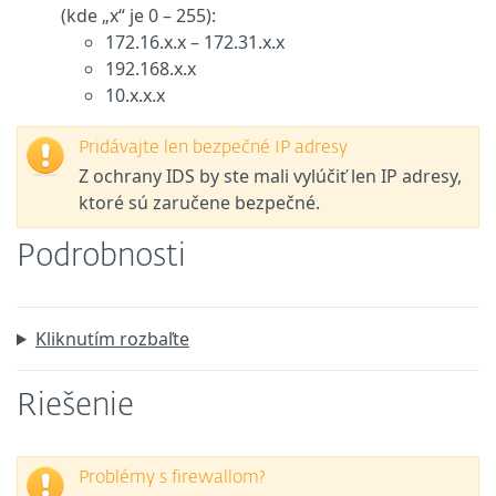
(kde „x“ je 0 – 255):
172.16.x.x – 172.31.x.x
192.168.x.x
10.x.x.x
Pridávajte len bezpečné IP adresy
Z ochrany IDS by ste mali vylúčiť len IP adresy,
ktoré sú zaručene bezpečné.
Podrobnosti
Kliknutím rozbaľte
Riešenie
Problémy s firewallom?