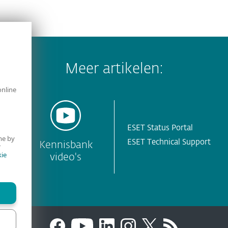
Meer artikelen:
online
ESET Status Portal
me by
ESET Technical Support
y
Kennisbank
r
ie
video's