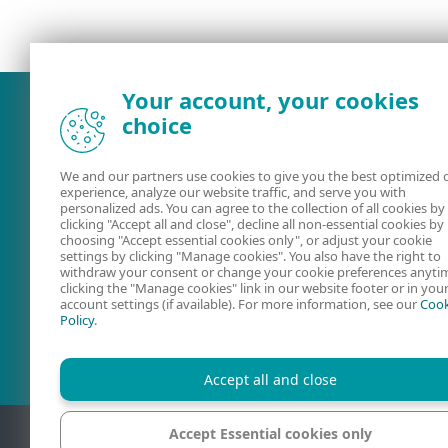
Your account, your cookies
choice
We and our partners use cookies to give you the best optimized 
experience, analyze our website traffic, and serve you with
personalized ads. You can agree to the collection of all cookies by
clicking "Accept all and close", decline all non-essential cookies by
choosing "Accept essential cookies only", or adjust your cookie
settings by clicking "Manage cookies". You also have the right to
withdraw your consent or change your cookie preferences anyti
Documentatie
ESET Securit
clicking the "Manage cookies" link in our website footer or in you
account settings (if available). For more information, see our
Cook
Forum
Policy
.
Accept all and close
Accept Essential cookies only