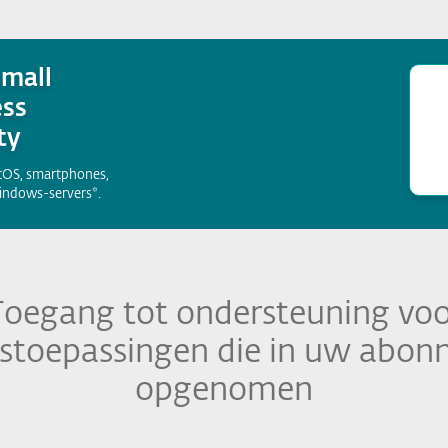
Small
ess
ty
cOS, smartphones,
indows-servers*.
Toegang tot ondersteuning voo
gstoepassingen die in uw abon
opgenomen