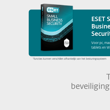
ESET 
Busin
Securi
Voor pc, ma
tablets en W
*functies kunnen verschillen afhankelijk van het besturingssysteem
beveiligin