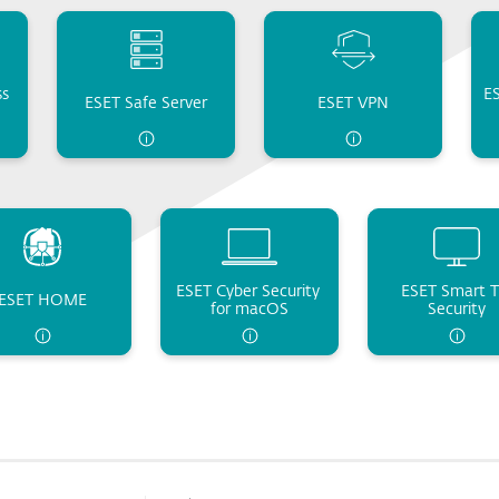
s 
ES
ESET Safe Server
ESET VPN
ESET Cyber Security 
ESET Smart T
ESET HOME
for macOS
Security