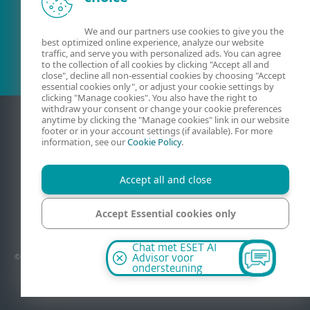
Bestaande klant?
We and our partners use cookies to give you the
best optimized online experience, analyze our website
traffic, and serve you with personalized ads. You can agree
to the collection of all cookies by clicking "Accept all and
close", decline all non-essential cookies by choosing "Accept
essential cookies only", or adjust your cookie settings by
clicking "Manage cookies". You also have the right to
withdraw your consent or change your cookie preferences
anytime by clicking the "Manage cookies" link in our website
footer or in your account settings (if available). For more
information, see our
Cookie Policy
.
Accept all and close
Accept Essential cookies only
Contact
Privacy
Juridische informatie
Kwetsbaarheid melden
Sitemap
Cookies beheren
Manage cookies
Chat met ESET AI
© 1992–2026 - Alle rechten voorbehouden. ESET Nederland is een handelsnaam van
Advisor voor
DoNOD Internet Security B.V., exclusieve distributeur van ESET, opererend vanuit
ondersteuning
Nederland onder de licentie van ESET, spol. s r.o.