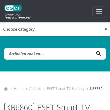
Home
Android
ESET Smart TV Security
KB6860
[KB6860] ESET Smart TV