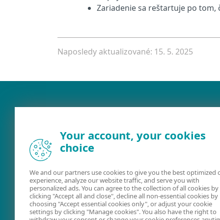
Zariadenie sa reštartuje po tom,
Naposledy aktualizované: 15. 5. 2025
Your account, your cookies
choice
We and our partners use cookies to give you the best optimized 
experience, analyze our website traffic, and serve you with
Dokumentácia
ESET Securit
personalized ads. You can agree to the collection of all cookies by
clicking "Accept all and close", decline all non-essential cookies by
Forum
choosing "Accept essential cookies only", or adjust your cookie
settings by clicking "Manage cookies". You also have the right to
withdraw your consent or change your cookie preferences anyti