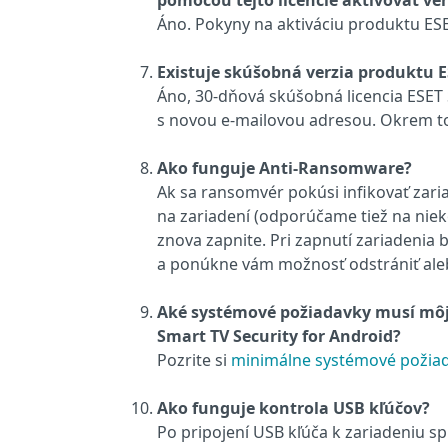
pomocou tejto licencie aktivovať ve
Áno. Pokyny na aktiváciu produktu ES
Existuje skúšobná verzia produktu E
Áno, 30‑dňová skúšobná licencia ESET Sm
s novou e‑mailovou adresou. Okrem toh
Ako funguje Anti‑Ransomware?
Ak sa ransomvér pokúsi infikovať zar
na zariadení (odporúčame tiež na niek
znova zapnite. Pri zapnutí zariadenia
a ponúkne vám možnosť odstrániť ale
Aké systémové požiadavky musí môj 
Smart TV Security for Android?
Pozrite si
minimálne systémové požiad
Ako funguje kontrola USB kľúčov?
Po pripojení USB kľúča k zariadeniu sp