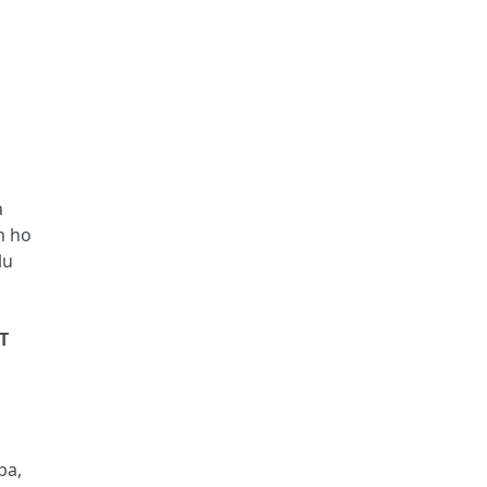
a
m ho
lu
T
ba,