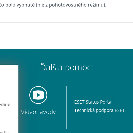
 čo bolo vypnuté (nie z pohotovostného režimu).
Ďalšia pomoc:
ESET Status Portal
online
Technická podpora ESET
y
Videonávody
me by