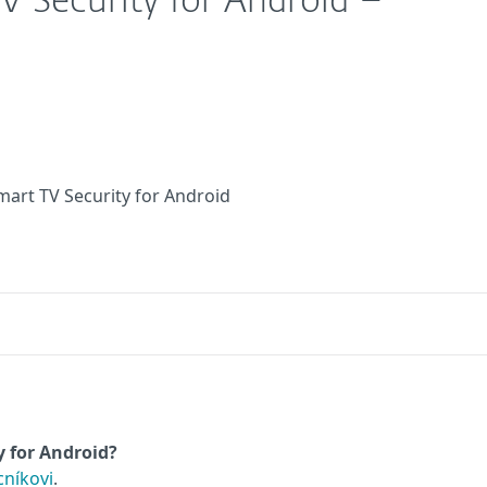
V Security for Android –
mart TV Security for Android
 for Android?
níkovi
.