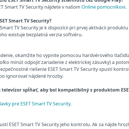
rziu ESET Smart TV Security stiahnutú cez Google Play?
ET Smart TV Security nájdete v našom
Online pomocníkovi
.
SET Smart TV Security?
art TV Security je k dispozícii pri prvej aktivácii produktu
o existuje bezplatná verzia softvéru.
iadenie, okamžite ho vypnite pomocou hardvérového tlačidl
oľko minút odpojiť zariadenie z elektrickej zásuvky) a poto
 bezpečnostné riešenie ESET Smart TV Security spustí kontro
bo ignorovať nájdené hrozby.
televízor spĺňať, aby bol kompatibilný s produktom ESE
avky pre ESET Smart TV Security
.
ustí ESET Smart TV Security jeho kontrolu. Ak sa nájde hroz