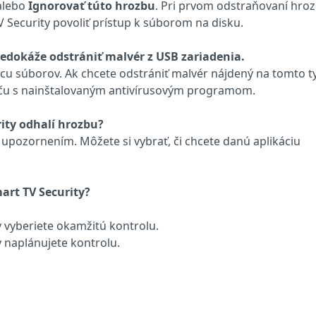
alebo
Ignorovať túto hrozbu
. Pri prvom odstraňovaní hro
 Security povoliť prístup k súborom na disku.
nedokáže odstrániť malvér z USB zariadenia.
cu súborov. Ak chcete odstrániť malvér nájdený na tomto t
ítaču s nainštalovaným antivírusovým programom.
rity odhalí hrozbu?
 upozornením. Môžete si vybrať, či chcete danú aplikáciu
art TV Security?
y vyberiete okamžitú kontrolu.
y naplánujete kontrolu.