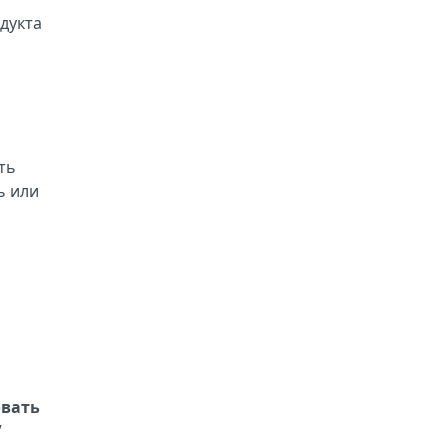
одукта
ть
ь или
вать
V