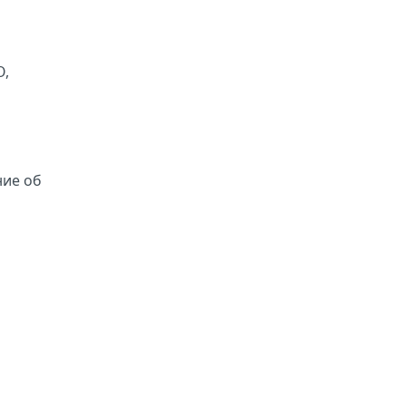
О,
ние об