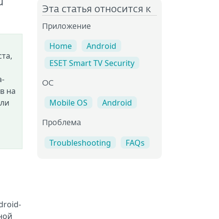
d
Эта статья относится к
Приложение
Home
Android
та,
ESET Smart TV Security
а-
OC
в на
кли
Mobile OS
Android
Проблема
Troubleshooting
FAQs
roid-
тной