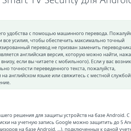
Smart TV Security для Androi
его удобства с помощью машинного перевода. Пожалуйс
и все усилия, чтобы обеспечить максимально точный
изированный перевод не призван заменить переводчик
вляется английская версия, которую можно найти, нажа
и внизу, если вы читаете с мобильного). Если у вас возни
ьно точности переведенного текста, пожалуйста,
 на английском языке или свяжитесь с местной службой
ение.
нашего решения для защиты устройств на базе Android. С
ски на учетную запись Google можно защитить до 5 And
изоров на базе Android, ...), подключенных к одной уче