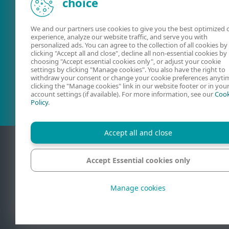
choice
We and our partners use cookies to give you the best optimized 
experience, analyze our website traffic, and serve you with
personalized ads. You can agree to the collection of all cookies by
clicking "Accept all and close", decline all non-essential cookies by
choosing "Accept essential cookies only", or adjust your cookie
Ghiduri de
Forum ESET
settings by clicking "Manage cookies". You also have the right to
utilizare
withdraw your consent or change your cookie preferences anyti
clicking the "Manage cookies" link in our website footer or in you
account settings (if available). For more information, see our
Cook
Policy
.
Accept all and close
Accept Essential cookies only
Contact
Manage cookies
© 1992 - 2026 ES
comerciale înreg