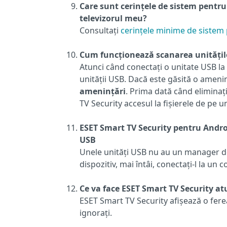
Care sunt cerințele de sistem pentru
televizorul meu?
Consultați
cerințele minime de sistem
Cum funcționează scanarea unitățil
Atunci când conectați o unitate USB la
unității USB. Dacă este găsită o amenin
amenințări
. Prima dată când eliminaț
TV Security accesul la fișierele de pe un
ESET Smart TV Security pentru Andr
USB
Unele unități USB nu au un manager de 
dispozitiv, mai întâi, conectați-l la u
Ce va face ESET Smart TV Security a
ESET Smart TV Security afișează o ferea
ignorați.