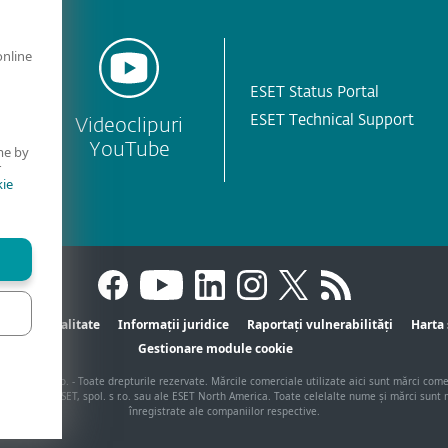
online
ESET Status Portal
ESET Technical Support
Videoclipuri
YouTube
me by
r
ie
Confidențialitate
Informații juridice
Raportați vulnerabilități
Harta 
Gestionare module cookie
ET, spol. s r.o. - Toate drepturile rezervate. Mărcile comerciale utilizate aici sunt mărci com
istrate ale ESET, spol. s r.o. sau ale ESET North America. Toate celelalte nume și mărci sunt
înregistrate ale companiilor respective.