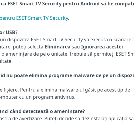
 ca ESET Smart TV Security pentru Android să fie compati
 pentru ESET Smart TV Security
.
or USB?
 un dispozitiv, ESET Smart TV Security va executa o scanare 
țare, puteți selecta
Eliminarea
sau
Ignorarea acestei
i o amenințare de pe o unitate, trebuie să permiteți ESET S
itate.
oid nu poate elimina programe malware de pe un dispozi
fișiere. Pentru a elimina malware-ul găsit pe acest tip de
n computer cu un program antivirus.
tunci când detectează o amenințare?
stră de avertizare. Puteți decide să dezinstalați aplicația s