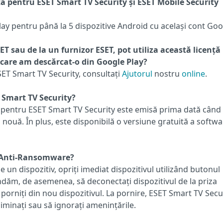
ță pentru ESET Smart TV Security și ESET Mobile Security
Play pentru până la 5 dispozitive Android cu același cont Goo
ET sau de la un furnizor ESET, pot utiliza această licență
 care am descărcat-o din Google Play?
SET Smart TV Security, consultați
Ajutorul
nostru
online
.
T Smart TV Security?
le pentru ESET Smart TV Security este emisă prima dată când
 nouă. În plus, este disponibilă o versiune gratuită a softwa
 Anti-Ransomware?
un dispozitiv, opriți imediat dispozitivul utilizând butonul
dăm, de asemenea, să deconectați dispozitivul de la priza
 porniți din nou dispozitivul. La pornire, ESET Smart TV Secu
liminați sau să ignorați amenințările.