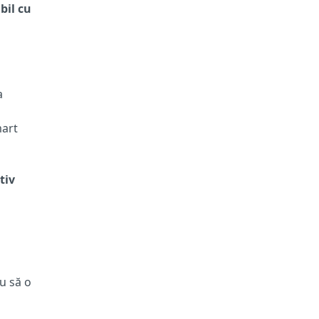
bil cu
a
mart
tiv
au să o