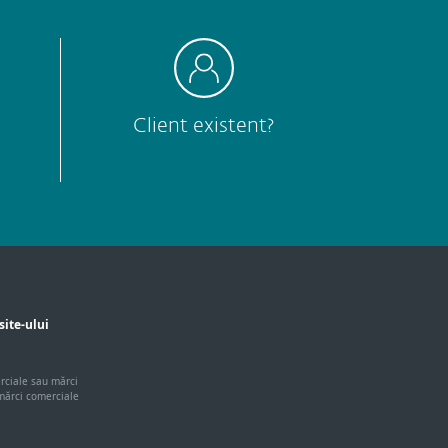
Client existent?
site-ului
erciale sau mărci
 mărci comerciale