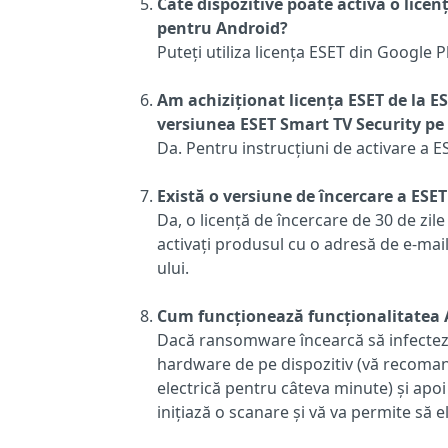
Câte dispozitive poate activa o licen
pentru Android?
Puteți utiliza licența ESET din Google 
Am achiziționat licența ESET de la ES
versiunea ESET Smart TV Security pe
Da. Pentru instrucțiuni de activare a E
Există o versiune de încercare a ESE
Da, o licență de încercare de 30 de zi
activați produsul cu o adresă de e-mail
ului.
Cum funcționează funcționalitatea
Dacă ransomware încearcă să infecteze 
hardware de pe dispozitiv (vă recoman
electrică pentru câteva minute) și apoi
inițiază o scanare și vă va permite să e