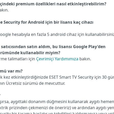
çindeki premium özellikleri nasıl etkinleştirebilirim?
akın.
 Security for Android için bir lisans kaç cihazı
ogle hesabıyla en fazla 5 android cihaz için kullanabilirsini
 satıcısından satın aldım, bu lisansı Google Play'den
sürümünde kullanabilir miyim?
rme talimatları için
Çevrimiçi Yardımımıza
bakın.
ümü var mı?
ilk kez etkinleştirdiğinizde ESET Smart TV Security için 30 gü
ılımın Ücretsiz sürümü de mevcuttur.
?
lışırsa, aygıttaki donanım düğmesini kullanarak aygıtı heme
lektrik prizinden çekmenizi de öneririz) ve ardından aygıtı ye
urity bir tarama başlatır ve tehditleri kaldırmanıza veya yo