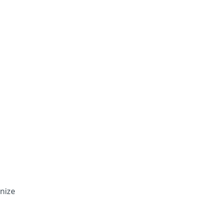
n
'nize