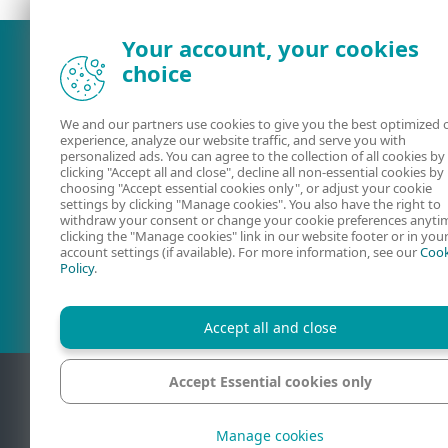
Your account, your cookies
choice
We and our partners use cookies to give you the best optimized 
experience, analyze our website traffic, and serve you with
personalized ads. You can agree to the collection of all cookies by
clicking "Accept all and close", decline all non-essential cookies by
choosing "Accept essential cookies only", or adjust your cookie
settings by clicking "Manage cookies". You also have the right to
withdraw your consent or change your cookie preferences anyti
Kullanıcı kılavuzu
ESET kullanıc
clicking the "Manage cookies" link in our website footer or in you
account settings (if available). For more information, see our
Cook
forumu
Policy
.
Accept all and close
Accept Essential cookies only
İletişim
Manage cookies