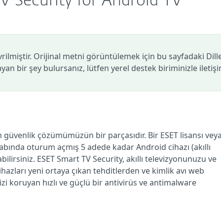
V Security for Android TV
vrilmiştir. Orijinal metni görüntülemek için bu sayfadaki Dill
mayan bir şey bulursanız, lütfen yerel destek biriminizle iletiş
n güvenlik çözümümüzün bir parçasıdır. Bir ESET lisansı veya
abında oturum açmış 5 adede kadar Android cihazı (akıllı
uyabilirsiniz. ESET Smart TV Security, akıllı televizyonunuzu ve
ihazları yeni ortaya çıkan tehditlerden ve kimlik avı web
inizi koruyan hızlı ve güçlü bir antivirüs ve antimalware