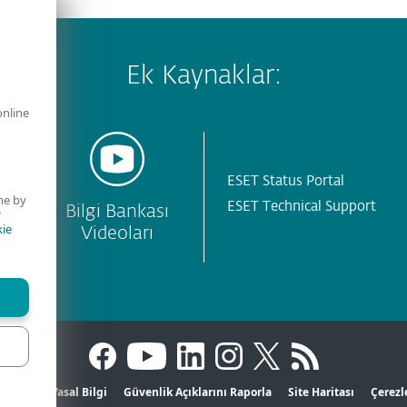
Ek Kaynaklar:
online
ESET Status Portal
me by
ESET Technical Support
ı
Bilgi Bankası
r
ie
Videoları
Gizlilik
Yasal Bilgi
Güvenlik Açıklarını Raporla
Site Haritası
Çerezl