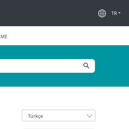
TR
EME
Türkçe