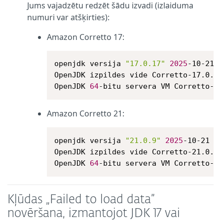
Jums vajadzētu redzēt šādu izvadi (izlaiduma
numuri var atšķirties):
Amazon Corretto 17:
openjdk versija 
"17.0.17"
2025
-10-21 L
OpenJDK izpildes vide Corretto-17.0.1
OpenJDK 
64
-bitu servera VM Corretto-1
Amazon Corretto 21:
openjdk versija 
"21.0.9"
2025
-10-21 LT
OpenJDK izpildes vide Corretto-21.0.9
OpenJDK 
64
-bitu servera VM Corretto-2
Kļūdas „Failed to load data”
novēršana, izmantojot JDK 17 vai