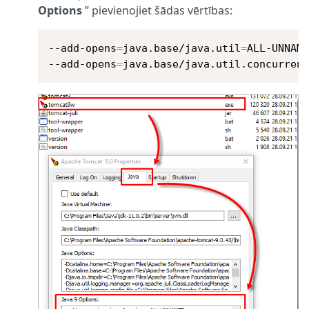
Options
” pievienojiet šādas vērtības:
--add-opens
=
java.base/java.util
=
ALL-UNNAME
--add-opens
=
java.base/java.util.concurren