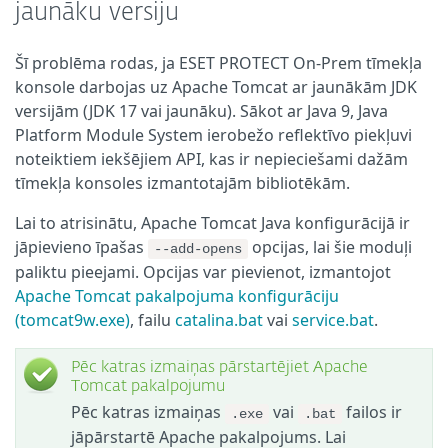
jaunāku versiju
Šī problēma rodas, ja ESET PROTECT On-Prem tīmekļa
konsole darbojas uz Apache Tomcat ar jaunākām JDK
versijām (JDK 17 vai jaunāku). Sākot ar Java 9, Java
Platform Module System ierobežo reflektīvo piekļuvi
noteiktiem iekšējiem API, kas ir nepieciešami dažām
tīmekļa konsoles izmantotajām bibliotēkām.
Lai to atrisinātu, Apache Tomcat Java konfigurācijā ir
jāpievieno īpašas
opcijas, lai šie moduļi
--add-opens
paliktu pieejami. Opcijas var pievienot, izmantojot
Apache Tomcat pakalpojuma konfigurāciju
(tomcat9w.exe)
, failu
catalina.bat
vai
service.bat
.
Pēc katras izmaiņas pārstartējiet Apache
Tomcat pakalpojumu
Pēc katras izmaiņas
vai
failos ir
.exe
.bat
jāpārstartē Apache pakalpojums. Lai