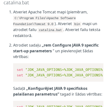
catalina.bat
Atveriet Apache Tomcat mapi (piemēram,
C:\Program Files\Apache Software
). Atveriet
mapi un
Foundation\Tomcat 9.0
bin
atrodiet failu
. Atveriet failu teksta
catalina.bat
redaktorā.
Atrodiet sadaļu
„rem Configure JAVA 9 specific
start-up parameters
” un pievienojiet šādas
vērtības:
set
"JDK_JAVA_OPTIONS=%JDK_JAVA_OPTIONS% 
set
"JDK_JAVA_OPTIONS=%JDK_JAVA_OPTIONS% 
Sadaļā
„Konfigurējiet JAVA 9 specifiskos
palaišanas parametrus”
tagad ir šādas vērtības:
set
"JDK_JAVA_OPTIONS=%JDK_JAVA_OPTIONS% 