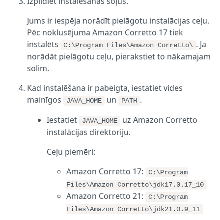
Izpildiet instalēšanas soļus.
Jums ir iespēja norādīt pielāgotu instalācijas ceļu.
Pēc noklusējuma Amazon Corretto 17 tiek
instalēts
. Ja
C:\Program Files\Amazon Corretto\
norādāt pielāgotu ceļu, pierakstiet to nākamajam
solim.
Kad instalēšana ir pabeigta, iestatiet vides
mainīgos
un
.
JAVA_HOME
PATH
Iestatiet
uz Amazon Corretto
JAVA_HOME
instalācijas direktoriju.
Ceļu piemēri:
Amazon Corretto 17:
C:\Program
Files\Amazon Corretto\jdk17.0.17_10
Amazon Corretto 21:
C:\Program
Files\Amazon Corretto\jdk21.0.9_11