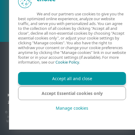
Esošais klients?
We and our partners use cookies to give you the
best optimized online experience, analyze our website
traffic, and serve you with personalized ads. You can agree
to the collection of all cookies by clicking "Accept all and
close", decline all non-essential cookies by choosing "Accept
essential cookies only", or adjust your cookie settings by
clicking "Manage cookies". You also have the right to
withdraw your consent or change your cookie preferences
anytime by clicking the "Manage cookies" link in our website
footer or in your account settings (if available). For more
information, see our
Cookie Policy
.
Accept all and close
Accept Essential cookies only
Kontaktinformācija
Konfidencialitāte
Juridiskā informācija
Ziņot par ievainojamībām
Vietnes karte
Pārvaldīt sīkfailus
Manage cookies
© 1992 - 2026 ESET, spol. s r.o. - Visas tiesības paturētas. Šeit izmantotās preču zīmes
ir ESET, spol. s r.o. vai ESET North America preču zīmes vai reģistrētas preču zīmes.
Visi pārējie nosaukumi un zīmoli ir to atbilstošo uzņēmumu reģistrētas preču zīmes.