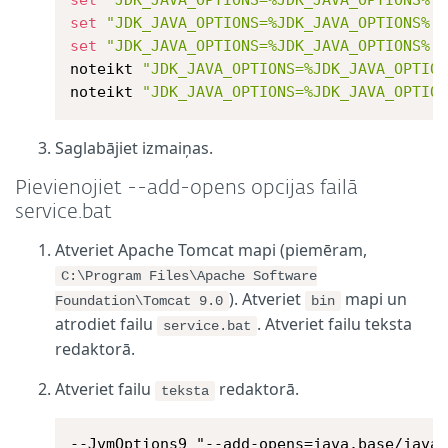
set
"JDK_JAVA_OPTIONS=%JDK_JAVA_OPTIONS% 
set
"JDK_JAVA_OPTIONS=%JDK_JAVA_OPTIONS% 
noteikt 
"JDK_JAVA_OPTIONS=%JDK_JAVA_OPTIO
noteikt 
"JDK_JAVA_OPTIONS=%JDK_JAVA_OPTIO
Saglabājiet izmaiņas.
Pievienojiet --add-opens opcijas failā
service.bat
Atveriet Apache Tomcat mapi (piemēram,
C:\Program Files\Apache Software
). Atveriet
mapi un
Foundation\Tomcat 9.0
bin
atrodiet failu
. Atveriet failu teksta
service.bat
redaktorā.
Atveriet failu
redaktorā.
teksta
--JvmOptions9 "--add-opens=java.base/java