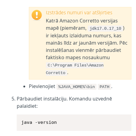
Izstrādes numuri var atšķirties
Katrā Amazon Corretto versijas
mapē (piemēram,
)
jdk17.0.17_10
ir iekļauts izlaiduma numurs, kas
mainās līdz ar jaunām versijām. Pēc
instalēšanas vienmēr pārbaudiet
faktisko mapes nosaukumu
C:\Program Files\Amazon
.
Corretto
Pievienojiet
.
%JAVA_HOME%\bin
PATH
Pārbaudiet instalāciju. Komandu uzvednē
palaidiet:
java -version