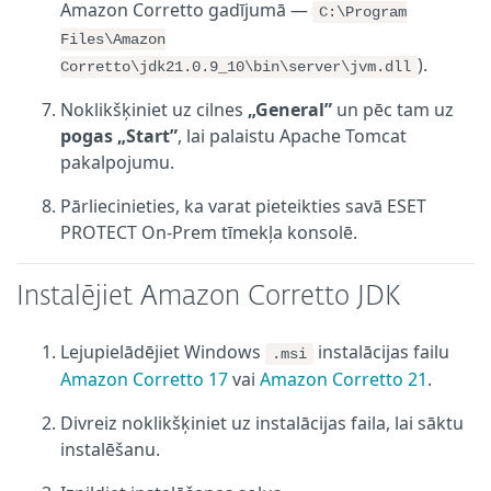
Amazon Corretto gadījumā —
C:\Program
Files\Amazon
).
Corretto\jdk21.0.9_10\bin\server\jvm.dll
Noklikšķiniet uz cilnes
„General”
un pēc tam uz
pogas „Start”
, lai palaistu Apache Tomcat
pakalpojumu.
Pārliecinieties, ka varat pieteikties savā ESET
PROTECT On-Prem tīmekļa konsolē.
Instalējiet Amazon Corretto JDK
Lejupielādējiet Windows
instalācijas failu
.msi
Amazon Corretto 17
vai
Amazon Corretto 21
.
Divreiz noklikšķiniet uz instalācijas faila, lai sāktu
instalēšanu.