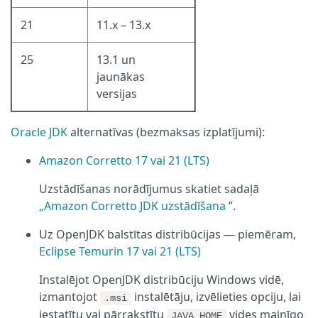
21
11.x – 13.x
25
13.1 un
jaunākas
versijas
Oracle JDK
alternatīvas (bezmaksas izplatījumi):
Amazon Corretto 17 vai 21 (LTS)
Uzstādīšanas norādījumus skatiet sadaļā
„Amazon Corretto JDK uzstādīšana
”.
Uz OpenJDK balstītas distribūcijas — piemēram,
Eclipse Temurin 17 vai 21 (LTS)
Instalējot OpenJDK distribūciju Windows vidē,
izmantojot
instalētāju, izvēlieties opciju, lai
.msi
iestatītu vai pārrakstītu
vides mainīgo
JAVA_HOME