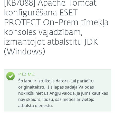
[KB7088] Apache Tomcat
konfigurēšana ESET
PROTECT On-Prem tīmekļa
konsoles vajadzībām,
izmantojot atbalstītu JDK
(Windows)
PIEZĪME:
Šo lapu ir iztulkojis dators. Lai parādītu
oriģināltekstu, šīs lapas sadaļā Valodas
noklikšķiniet uz Angļu valoda. Ja jums kaut kas
nav skaidrs, lūdzu, sazinieties ar vietējo
atbalsta dienestu.