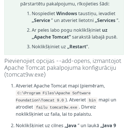
pārstartētu pakalpojumu, rīkojieties šādi:
Nospiediet
Windows
taustiņu, ievadiet
„Service
” un atveriet lietotni
„Services
”.
Ar peles labo pogu noklikšķiniet
uz
„Apache Tomcat”
sarakstā labajā pusē.
Noklikšķiniet uz
„Restart
”.
Pievienojiet opcijas --add-opens, izmantojot
Apache Tomcat pakalpojuma konfigurāciju
(tomcat9w.exe)
Atveriet Apache Tomcat mapi (piemēram,
C:\Program Files\Apache Software
). Atveriet
mapi un
Foundation\Tomcat 9.0
bin
atrodiet
. Divreiz
failu tomcat9w.exe
noklikšķiniet uz faila, lai to palaistu.
Noklikšķiniet uz cilnes
„Java
” un laukā
„Java 9