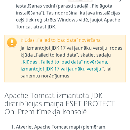
iestatīšanas vednī (parasti sadaļā „Pielāgota
instalēšana”). Tas nodrošina, ka Java instalācijas
ceļš tiek reģistrēts Windows vidē, ļaujot Apache
Tomcat atrast JDK.
Kļūdas „Failed to load data“ novēršana
Ja, izmantojot JDK 17 vai jaunāku versiju, rodas
kļūda „Failed to load data”, skatiet sadaļu
„Kļūdas „Failed to load data” novēršana,
izmantojot JDK 17 vai jaunāku versiju
”, lai
saņemtu norādījumus.
Apache Tomcat izmantotā JDK
distribūcijas maiņa ESET PROTECT
On-Prem tīmekļa konsolē
Atveriet Apache Tomcat mapi (piemēram,