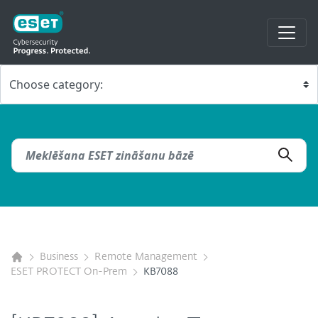
Business
Remote Management
ESET PROTECT On-Prem
KB7088