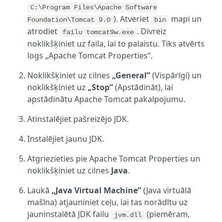
C:\Program Files\Apache Software
). Atveriet
mapi un
Foundation\Tomcat 9.0
bin
atrodiet
. Divreiz
failu tomcat9w.exe
noklikšķiniet uz faila, lai to palaistu. Tiks atvērts
logs „Apache Tomcat Properties”.
Noklikšķiniet uz cilnes
„General”
(Vispārīgi) un
noklikšķiniet uz
„Stop”
(Apstādināt), lai
apstādinātu Apache Tomcat pakalpojumu.
Atinstalējiet pašreizējo JDK.
Instalējiet jaunu JDK.
Atgriezieties pie Apache Tomcat Properties un
noklikšķiniet uz cilnes
Java
.
Laukā
„Java Virtual Machine”
(Java virtuālā
mašīna) atjauniniet ceļu, lai tas norādītu uz
jauninstalētā JDK failu
(piemēram,
jvm.dll