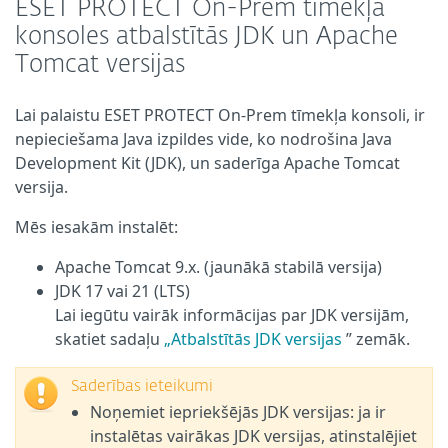
ESET PROTECT On-Prem tīmekļa
konsoles atbalstītās JDK un Apache
Tomcat versijas
Lai palaistu ESET PROTECT On-Prem tīmekļa konsoli, ir
nepieciešama Java izpildes vide, ko nodrošina Java
Development Kit (JDK), un saderīga Apache Tomcat
versija.
Mēs iesakām instalēt:
Apache Tomcat 9.x. (jaunākā stabilā versija)
JDK 17 vai 21 (LTS)
Lai iegūtu vairāk informācijas par JDK versijām,
skatiet sadaļu
„Atbalstītās JDK versijas
” zemāk.
Saderības ieteikumi
Noņemiet iepriekšējās JDK versijas: ja ir
instalētas vairākas JDK versijas, atinstalējiet