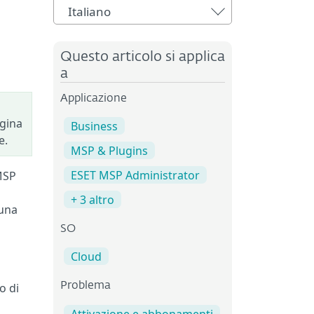
Italiano
Questo articolo si applica
a
Applicazione
agina
Business
e.
MSP & Plugins
ESET MSP Administrator
MSP
+ 3 altro
 una
SO
Cloud
o di
Problema
l
Attivazione e abbonamenti