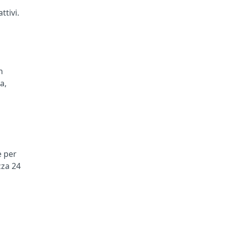
ttivi.
n
a,
e per
zza 24