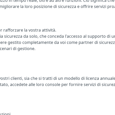
izzo in tempo reale, oltre ad altre funzioni. Ciò significa che
igliorare la loro posizione di sicurezza e offrire servizi proa
per rafforzare la vostra attività.
pria sicurezza da solo, che conceda l'accesso al supporto di u
ssere gestito completamente da voi come partner di sicurezz
cenari di gestione.
 vostri clienti, sia che si tratti di un modello di licenza annual
to, accedete alle loro console per fornire servizi di sicure
uzioni.