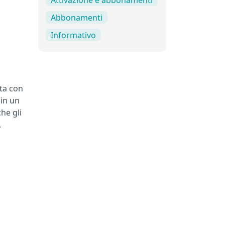
Abbonamenti
Informativo
rta con
 in un
he gli
.