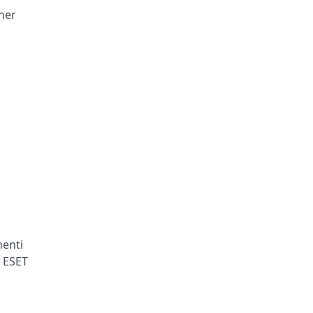
tner
menti
a ESET