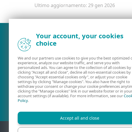
Ultimo aggiornamento: 29 gen 2026
Your account, your cookies
choice
We and our partners use cookies to give you the best optimized 
experience, analyze our website traffic, and serve you with
personalized ads. You can agree to the collection of all cookies by
clicking "Accept all and close", decline all non-essential cookies by
choosing "Accept essential cookies only", or adjust your cookie
settings by clicking "Manage cookies". You also have the right to
Guide utente
Forum utenti
withdraw your consent or change your cookie preferences anyti
clicking the "Manage cookies" link in our website footer or in you
ESET
account settings (if available). For more information, see our
Cook
Policy
.
Accept all and close