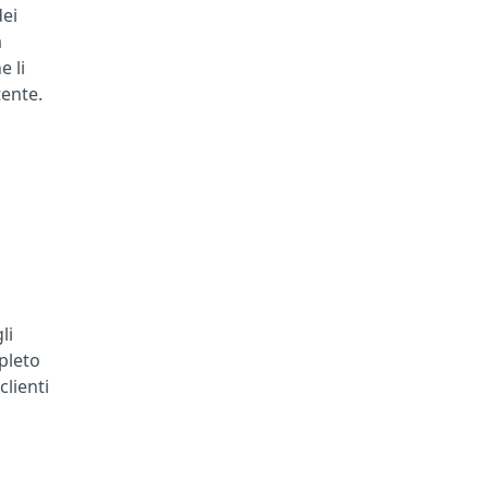
dei
a
e li
tente.
li
pleto
clienti