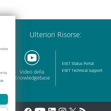
Ulteriori Risorse:
online
ESET Status Portal
ESET Technical Support
Video della
me by
r
Knowledgebase
ie