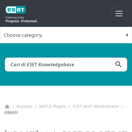
Business
MSP & Plugins
ESET MSP Administrator
KB8651