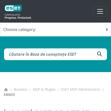
Business
MSP & Plugins
ESET MSP Administrator
KB8651