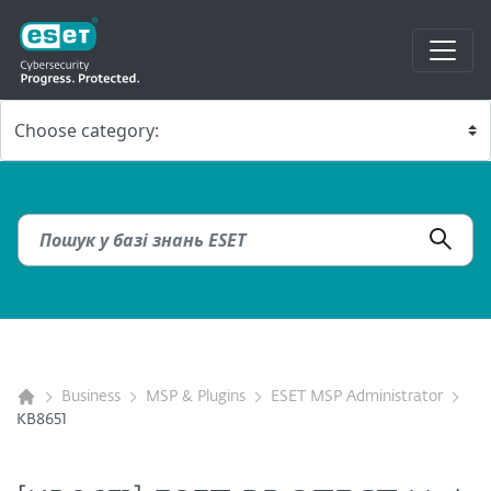
Business
MSP & Plugins
ESET MSP Administrator
KB8651