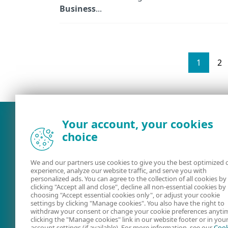
Business
...
1
2
Your account, your cookies
choice
We and our partners use cookies to give you the best optimized 
experience, analyze our website traffic, and serve you with
personalized ads. You can agree to the collection of all cookies by
clicking "Accept all and close", decline all non-essential cookies by
choosing "Accept essential cookies only", or adjust your cookie
settings by clicking "Manage cookies". You also have the right to
Guide utente
Forum utenti
withdraw your consent or change your cookie preferences anyti
clicking the "Manage cookies" link in our website footer or in you
ESET
account settings (if available). For more information, see our
Cook