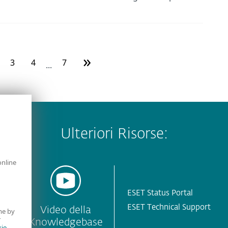
»
3
4
7
...
Ulteriori Risorse:
online
ESET Status Portal
ESET Technical Support
Video della
me by
r
Knowledgebase
ie