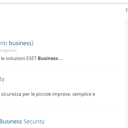
F
enti
business
)
on Agnostic
e le soluzioni ESET
Business
....
ty
i sicurezza per le piccole imprese, semplice e
Business
Security