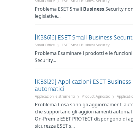
Small Office
ESET Small Business Security
Problema ESET Small
Business
Security non 
legislative...
[KB8616] ESET Small
Business
Securit
Small Office
ESET Small Business Security
Problema Esaminare i prodotti e le funzioni 
Security...
[KB8129] Applicazioni ESET
Business
automatici
Applicazioni e strumenti
Product Agnostic
Applicati
Problema Cosa sono gli aggiornamenti automa
che supportano gli aggiornamenti automati
On-Prem e ESET PROTECT dispongono di aggi
sicurezza ESET s...