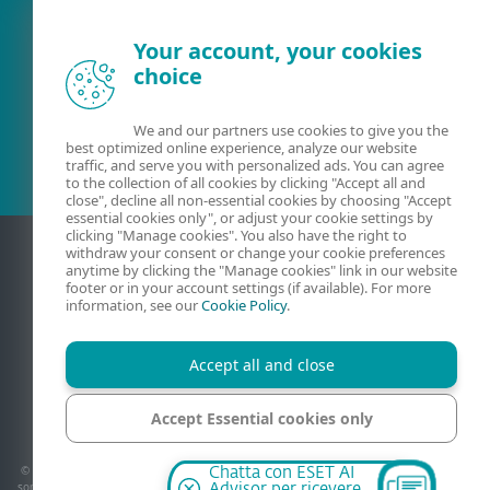
Your account, your cookies
choice
Cliente esistente?
We and our partners use cookies to give you the
best optimized online experience, analyze our website
traffic, and serve you with personalized ads. You can agree
to the collection of all cookies by clicking "Accept all and
close", decline all non-essential cookies by choosing "Accept
essential cookies only", or adjust your cookie settings by
clicking "Manage cookies". You also have the right to
withdraw your consent or change your cookie preferences
anytime by clicking the "Manage cookies" link in our website
footer or in your account settings (if available). For more
information, see our
Cookie Policy
.
Accept all and close
Contatti
Privati
Condizioni di vendita
Mappa del sito
Accept Essential cookies only
Gestisci cookie
Manage cookies
© 1992 - 2026 ESET, spol. s r.o. - Tutti i diritti riservati, i marchi commerciali utilizzati
Chatta con ESET AI
sono marchi commerciali o marchi registrati di ESET, spol. s r.o. o ESET North America.
Advisor per ricevere