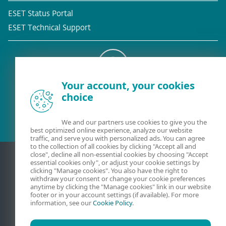
ESET Status Portal
ESET Technical Support
Your account, your cookies
Υφιστάμενος πελάτης
choice
We and our partners use cookies to give you the
best optimized online experience, analyze our website
traffic, and serve you with personalized ads. You can agree
to the collection of all cookies by clicking "Accept all and
close", decline all non-essential cookies by choosing "Accept
essential cookies only", or adjust your cookie settings by
clicking "Manage cookies". You also have the right to
withdraw your consent or change your cookie preferences
anytime by clicking the "Manage cookies" link in our website
footer or in your account settings (if available). For more
information, see our
Cookie Policy
.