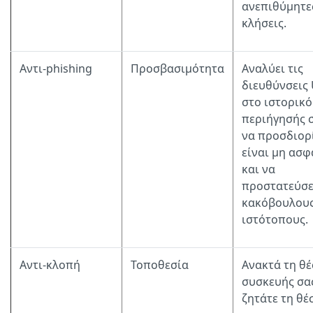
ανεπιθύμητε
κλήσεις.
Αντι-phishing
Προσβασιμότητα
Αναλύει τις
διευθύνσεις
στο ιστορικό
περιήγησής σ
να προσδιορί
είναι μη ασφ
και να
προστατεύσε
κακόβουλου
ιστότοπους.
Αντι-κλοπή
Τοποθεσία
Ανακτά τη θέ
συσκευής σα
ζητάτε τη θέ