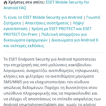
Χρήστες στο σπίτι:
ESET Mobile Security for
Android FAQ
Τι είναι το ESET Mobile Security για Android
|
Γνωστά
ζητήματα
|
Απαιτήσεις συστήματος
|
Λήψη/
εγκατάσταση
|
Χρήση με ESET PROTECT και ESET
PROTECT On-Prem
|
Πολιτική απορρήτου για
δικαιώματα εφαρμογών
|
Δικαιώματα για Android 6
και νεότερες εκδόσεις
Το ESET Endpoint Security για Android προστατεύει
την επιχείρησή σας από μολύνσεις κακόβουλου
λογισμικού, αναχαιτίζει ανεπιθύμητες τηλεφωνικές
κλήσεις και φιλτράρει τα ανεπιθύμητα μηνύματα
SMS/MMS για να ελαχιστοποιήσει τον κίνδυνο
απώλειας δεδομένων. Παρέχει τη δυνατότητα στον
υπεύθυνο πληροφορικής σας να παρακολουθεί και
να ελέγχει εξ αποστάσεως το επίπεδο ασφαλείας των
Android smartphones/tablets σας, χωρίς το κόστος