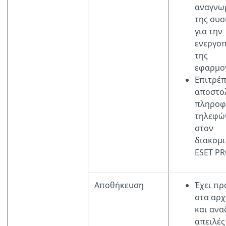
αναγνω
της συσ
για την
ενεργο
της
εφαρμο
Επιτρέπ
αποστο
πληροφ
τηλεφώ
στον
διακομ
ESET PR
Αποθήκευση
Έχει π
στα αρχ
και ανα
απειλές