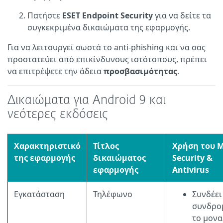
Πατήστε
ESET Endpoint Security
για να δείτε τα
συγκεκριμένα δικαιώματα της εφαρμογής.
Για να λειτουργεί σωστά το anti-phishing και να σας
προστατεύει από επικίνδυνους ιστότοπους, πρέπει
να επιτρέψετε την άδεια
προσβασιμότητας
.
Δικαιώματα για Android 9 και
νεότερες εκδόσεις
Χαρακτηριστικό
Τίτλος
Χρήση του M
της εφαρμογής
δικαιώματος
Security &
εφαρμογής
Antivirus
Εγκατάσταση
Τηλέφωνο
Συνδέει
συνδρο
το μονα