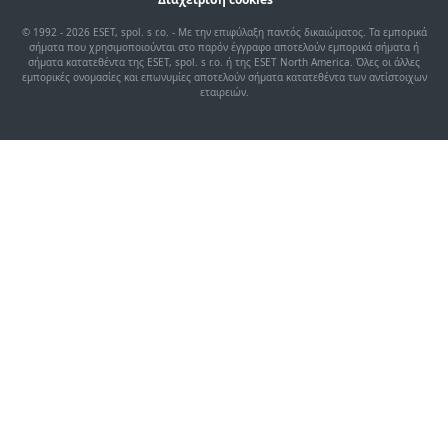
© 1992 - 2026 ESET, spol. s r.o. - Με την επιφύλαξη παντός δικαιώματος. Τα εμπορικά
σήματα που χρησιμοποιούνται στο παρόν έγγραφο αποτελούν εμπορικά σήματα ή
σήματα κατατεθέντα της ESET, spol. s r.o. ή της ESET North America. Όλες οι άλλες
εμπορικές ονομασίες και επωνυμίες αποτελούν σήματα κατατεθέντα των αντίστοιχων
εταιρειών.