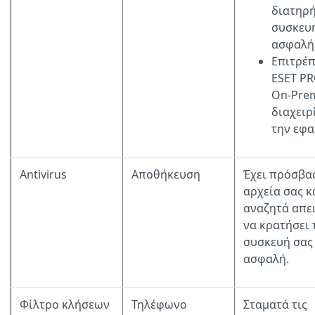
διατηρή
συσκευ
ασφαλή
Επιτρέπ
ESET P
On-Pre
διαχειρ
την εφα
Antivirus
Αποθήκευση
Έχει πρόσβα
αρχεία σας κ
αναζητά απει
να κρατήσει 
συσκευή σας
ασφαλή.
Φίλτρο κλήσεων
Τηλέφωνο
Σταματά τις