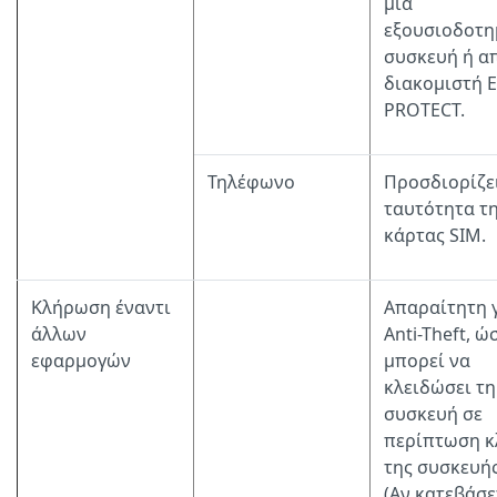
μια
εξουσιοδοτη
συσκευή ή α
διακομιστή 
PROTECT.
Τηλέφωνο
Προσδιορίζε
ταυτότητα τ
κάρτας SIM.
Κλήρωση έναντι
Απαραίτητη γ
άλλων
Anti-Theft, ώ
εφαρμογών
μπορεί να
κλειδώσει τη
συσκευή σε
περίπτωση κ
της συσκευής
(Αν κατεβάσε