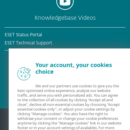
Knowledgebase Videos
ESET Status Portal
ESET Technical Support
Your account, your cookies
choice
Bestehender Kunde?
We and our partners use cookies to give you the
best optimized online experience, analyze our website
traffic, and serve you with personalized ads. You can agree
to the collection of all cookies by clicking "Accept all and
close", decline all non-essential cookies by choosing "Accept
essential cookies only", or adjust your cookie settings by
clicking "Manage cookies". You also have the right to
withdraw your consent or change your cookie preferences
anytime by clicking the "Manage cookies" link in our website
footer or in your account settings (if available). For more