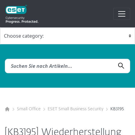
Small Office
ESET Small Business Security
KB3195
[KB3195] Wiederherstellung