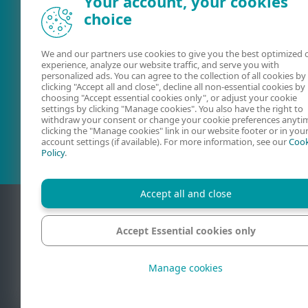
Your account, your cookies
choice
We and our partners use cookies to give you the best optimized 
experience, analyze our website traffic, and serve you with
personalized ads. You can agree to the collection of all cookies by
clicking "Accept all and close", decline all non-essential cookies by
choosing "Accept essential cookies only", or adjust your cookie
Uživatelské
ESET Fórum
settings by clicking "Manage cookies". You also have the right to
příručky
withdraw your consent or change your cookie preferences anyti
clicking the "Manage cookies" link in our website footer or in you
account settings (if available). For more information, see our
Cook
Policy
.
Accept all and close
Accept Essential cookies only
Kontakt
Oc
Manage cookies
© 1992 - 2026 ESET
ochranné známky