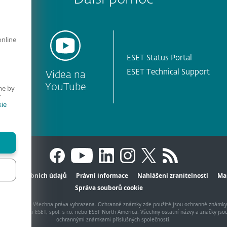
online
ESET Status Portal
ESET Technical Support
Videa na
YouTube
me by
r
ie
hrana osobních údajů
Právní informace
Nahlášení zranitelností
Ma
Správa souborů cookie
, spol. s r.o. - Všechna práva vyhrazena. Ochranné známky zde použité jsou ochranné známk
 společnosti ESET, spol. s r.o. nebo ESET North America. Všechny ostatní názvy a značky jso
ochrannými známkami příslušných společností.