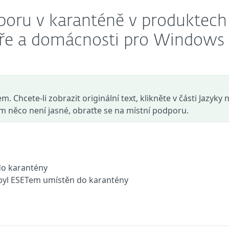
boru v karanténě v produktech
áře a domácnosti pro Windows
. Chcete-li zobrazit originální text, klikněte v části Jazyky 
ám něco není jasné, obraťte se na místní podporu.
 do karantény
, byl ESETem umístěn do karantény