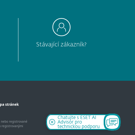
Stávající zákazník?
pa stránek
Chatujte s ESET AI
y nebo registrované
Advisor pro
u registrovanými
technickou podporu