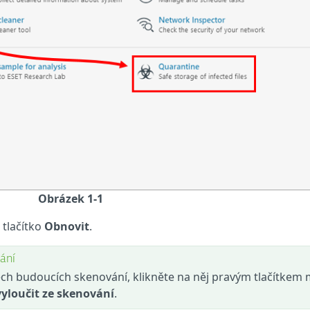
Obrázek 1-1
 tlačítko
Obnovit
.
ání
šech budoucích skenování, klikněte na něj pravým tlačítkem 
vyloučit ze skenování
.