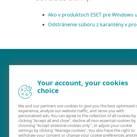
Ako v produktoch ESET pre Windows ur
Odstránenie súboru z karantény v pr
Your account, your cookies
choice
We and our partners use cookies to give you the best optimized 
experience, analyze our website traffic, and serve you with
Dokumentácia
ESET Securit
personalized ads. You can agree to the collection of all cookies by
clicking "Accept all and close", decline all non-essential cookies by
Forum
choosing "Accept essential cookies only", or adjust your cookie
settings by clicking "Manage cookies". You also have the right to
withdraw your consent or change your cookie preferences anyti