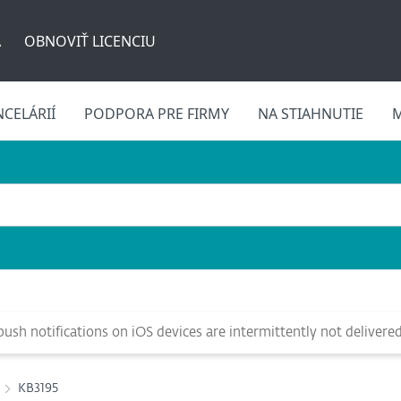
A
OBNOVIŤ LICENCIU
CELÁRIÍ
PODPORA PRE FIRMY
NA STIAHNUTIE
M
ush notifications on iOS devices are intermittently not delivere
KB3195