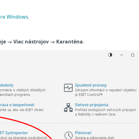
pre Windows
.
oje
→
Viac nástrojov
→ Karanténa
.