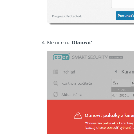
Kliknite na
Obnoviť
.