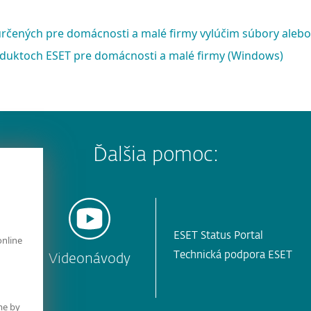
čených pre domácnosti a malé firmy vylúčim súbory alebo 
oduktoch ESET pre domácnosti a malé firmy (Windows)
Ďalšia pomoc:
ESET Status Portal
online
Technická podpora ESET
y
Videonávody
me by