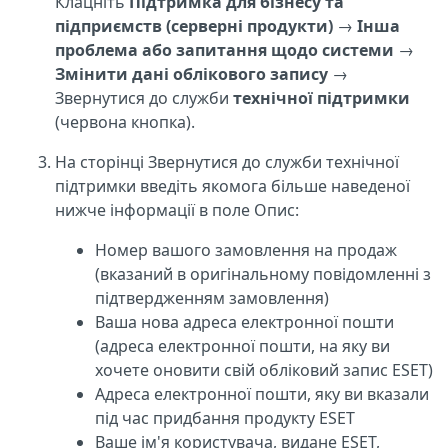
Клацніть
Підтримка для бізнесу та
підприємств (серверні продукти)
→
Інша
проблема або запитання щодо системи
→
Змінити дані облікового запису
→
Звернутися до служби
технічної підтримки
(червона кнопка).
На сторінці Звернутися до служби технічної
підтримки введіть якомога більше наведеної
нижче інформації в поле Опис:
Номер вашого замовлення на продаж
(вказаний в оригінальному повідомленні з
підтвердженням замовлення)
Ваша нова адреса електронної пошти
(адреса електронної пошти, на яку ви
хочете оновити свій обліковий запис ESET)
Адреса електронної пошти, яку ви вказали
під час придбання продукту ESET
Ваше ім'я користувача, видане ESET,