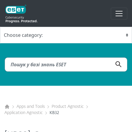
Apps and Tools
Product Agnostic
Application Agnostic
KB32