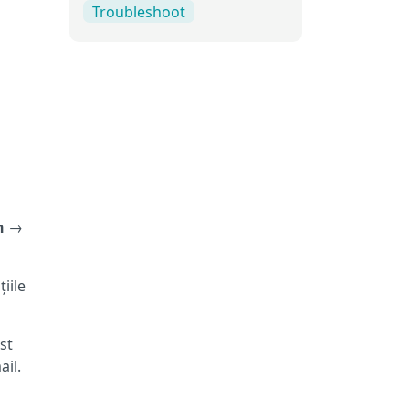
Troubleshoot
n
→
iile
st
ail.