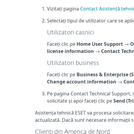
Vizitați pagina
Contact Asistență tehni
Selectați tipul de utilizator care se apli
Utilizatori casnici
Faceți clic pe
Home User Support
→
O
license information
→
Contact Techn
Utilizatori business
Faceți clic pe
Business & Enterprise (
Change account information
→
Cont
Pe pagina Contact Technical Support, i
solicitate și apoi faceți clic pe
Send (Tr
Asistența tehnică ESET va procesa solicitarea
actualizată. Dacă sunt necesare informații s
Clienți din America de Nord