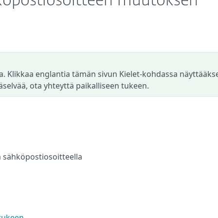
sähköpostiosoitteen muutoksen
a. Klikkaa englantia tämän sivun Kielet-kohdassa näyttääks
äselvää, ota yhteyttä paikalliseen tukeen.
la sähköpostiosoitteella
 tukeen
.