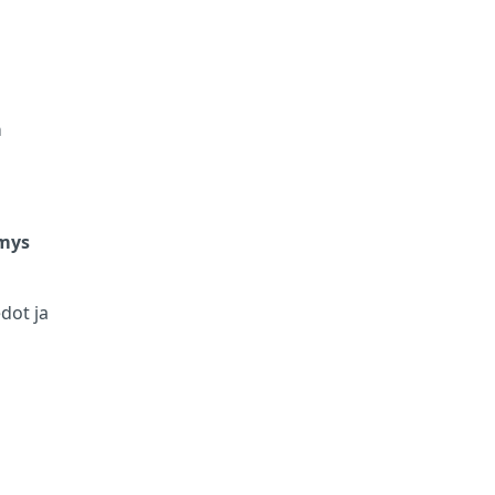
ä
ymys
edot ja