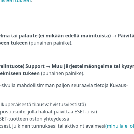
kniseen tukeen
.
ma tai palaute (ei mikään edellä mainituista)
→
Päivit
seen tukeen
(punainen painike).
velintuote) Support
→
Muu järjestelmäongelma tai kys
tekniseen tukeen
(punainen painike).
 -sivulla mahdollisimman paljon seuraavia tietoja Kuvaus-
lkuperäisestä tilausvahvistusviestistä)
stiosoite, jolla haluat päivittää ESET-tilisi)
ESET-tuotteen oston yhteydessä
si, julkinen tunnuksesi tai aktivointiavaimesi
(minulla ei o