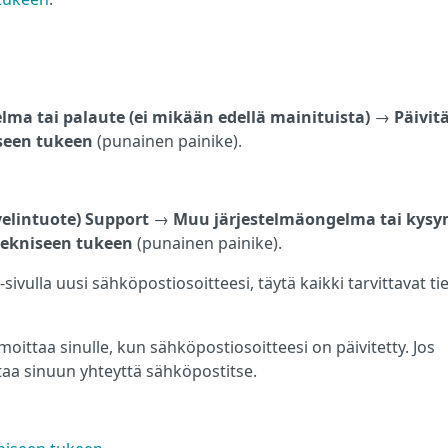
ma tai palaute (ei mikään edellä mainituista)
→
Päivit
seen tukeen
(punainen painike).
velintuote) Support
→
Muu järjestelmäongelma tai kys
tekniseen tukeen
(punainen painike).
sivulla uusi sähköpostiosoitteesi, täytä kaikki tarvittavat ti
lmoittaa sinulle, kun sähköpostiosoitteesi on päivitetty. Jos
ttaa sinuun yhteyttä sähköpostitse.