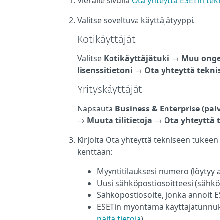
Vieraile sivulla
Ota yhteyttä ESETin te
Valitse soveltuva käyttäjätyyppi.
Kotikäyttäjät
Valitse
Kotikäyttäjätuki
→
Muu ongel
lisenssitietoni
→
Ota yhteyttä tekni
Yrityskäyttäjät
Napsauta
Business & Enterprise (pal
→
Muuta tilitietoja
→
Ota yhteyttä 
Kirjoita Ota yhteyttä tekniseen tukeen
kenttään:
Myyntitilauksesi numero (löytyy a
Uusi sähköpostiosoitteesi (sähköpo
Sähköpostiosoite, jonka annoit 
ESETin myöntämä käyttäjätunnukse
näitä tietoja
)