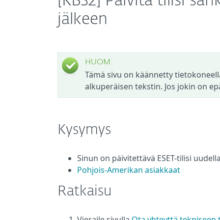
[KB32] Päivitä tilisi 
jälkeen
HUOM:
Tämä sivu on käännetty tietokoneell
alkuperäisen tekstin. Jos jokin on ep
Kysymys
Sinun on päivitettävä ESET-tilisi uudel
Pohjois-Amerikan asiakkaat
Ratkaisu
Vieraile sivulla
Ota yhteyttä tekniseen