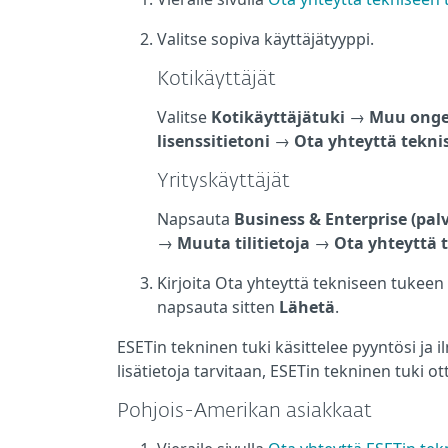
Valitse sopiva käyttäjätyyppi.
Kotikäyttäjät
Valitse
Kotikäyttäjätuki
→
Muu ongel
lisenssitietoni
→
Ota yhteyttä tekni
Yrityskäyttäjät
Napsauta
Business & Enterprise (pal
→
Muuta tilitietoja
→
Ota yhteyttä 
Kirjoita Ota yhteyttä tekniseen tukeen -
napsauta sitten
Lähetä
.
ESETin tekninen tuki käsittelee pyyntösi ja i
lisätietoja tarvitaan, ESETin tekninen tuki o
Pohjois-Amerikan asiakkaat