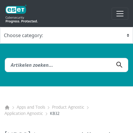
Apps and Tools
Product Agnostic
Application Agnostic
KB32