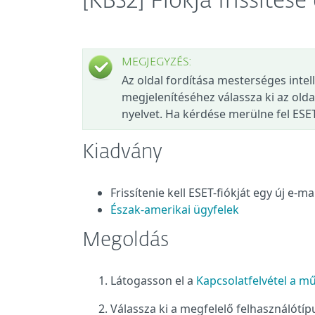
[KB32] Fiókja frissítés
MEGJEGYZÉS:
Az oldal fordítása mesterséges intel
megjelenítéséhez válassza ki az olda
nyelvet. Ha kérdése merülne fel ESE
Kiadvány
Frissítenie kell ESET-fiókját egy új e-m
Észak-amerikai ügyfelek
Megoldás
Látogasson el a
Kapcsolatfelvétel a m
Válassza ki a megfelelő felhasználótíp