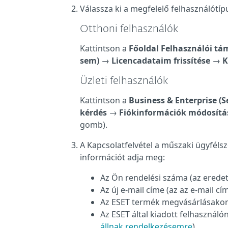
Válassza ki a megfelelő felhasználótíp
Otthoni felhasználók
Kattintson a
Főoldal Felhasználói t
sem)
→
Licencadataim frissítése
→
K
Üzleti felhasználók
Kattintson a
Business & Enterprise (S
kérdés
→
Fiókinformációk módosítá
gomb).
A Kapcsolatfelvétel a műszaki ügyfélsz
információt adja meg:
Az Ön rendelési száma (az eredet
Az új e-mail címe (az az e-mail cím
Az ESET termék megvásárlásakor
Az ESET által kiadott felhasználón
állnak rendelkezésemre
)