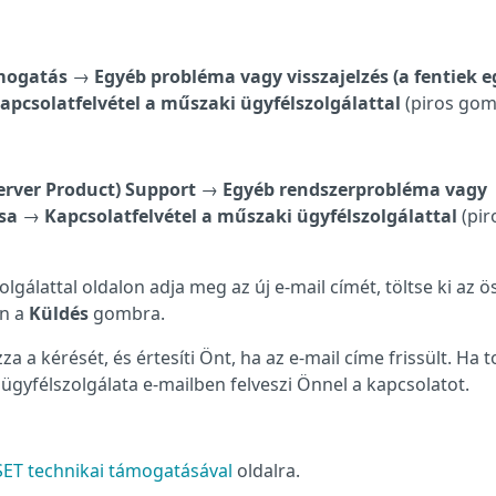
ámogatás
→
Egyéb probléma vagy visszajelzés (a fentiek e
apcsolatfelvétel a műszaki ügyfélszolgálattal
(piros gom
erver Product) Support
→
Egyéb rendszerprobléma vagy
sa
→
Kapcsolatfelvétel a műszaki ügyfélszolgálattal
(pir
lgálattal oldalon adja meg az új e-mail címét, töltse ki az ö
on a
Küldés
gombra.
a a kérését, és értesíti Önt, ha az e-mail címe frissült. Ha 
ügyfélszolgálata e-mailben felveszi Önnel a kapcsolatot.
ESET technikai támogatásával
oldalra.