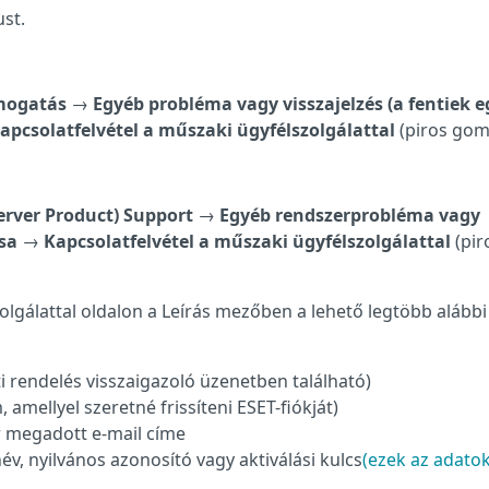
ust.
ámogatás
→
Egyéb probléma vagy visszajelzés (a fentiek e
apcsolatfelvétel a műszaki ügyfélszolgálattal
(piros gom
erver Product) Support
→
Egyéb rendszerprobléma vagy
sa
→
Kapcsolatfelvétel a műszaki ügyfélszolgálattal
(pir
olgálattal oldalon a Leírás mezőben a lehető legtöbb alábbi
i rendelés visszaigazoló üzenetben található)
, amellyel szeretné frissíteni ESET-fiókját)
 megadott e-mail címe
év, nyilvános azonosító vagy aktiválási kulcs
(ezek az adato