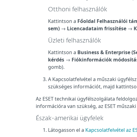
Otthoni felhasználók
Kattintson a
Főoldal Felhasználói t
sem)
→
Licencadataim frissítése
→
K
Üzleti felhasználók
Kattintson a
Business & Enterprise (S
kérdés
→
Fiókinformációk módosítá
gomb).
A Kapcsolatfelvétel a műszaki ügyfélszo
szükséges információt, majd kattints
Az ESET technikai ügyfélszolgálata feldolgozz
információra van szükség, az ESET műszaki 
Észak-amerikai ügyfelek
Látogasson el a
Kapcsolatfelvétel az 