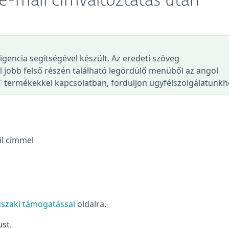
e e-mail címváltoztatás után
ligencia segítségével készült. Az eredeti szöveg
l jobb felső részén található legördülő menüből az angol
T termékekkel kapcsolatban, forduljon ügyfélszolgálatunkh
ail címmel
űszaki támogatással
oldalra.
ust.