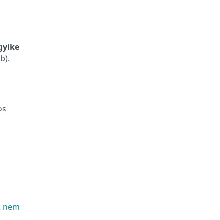
gyike
b).
os
k nem