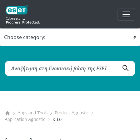
Apps and Tools
Product Agnostic
Application Agnostic
KB32