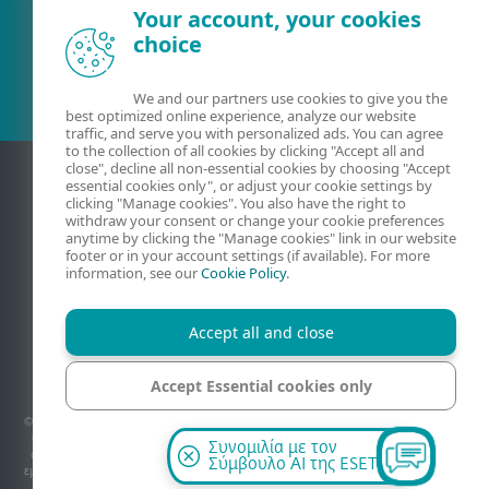
Your account, your cookies
Υφιστάμενος πελάτης
choice
We and our partners use cookies to give you the
best optimized online experience, analyze our website
traffic, and serve you with personalized ads. You can agree
to the collection of all cookies by clicking "Accept all and
close", decline all non-essential cookies by choosing "Accept
essential cookies only", or adjust your cookie settings by
clicking "Manage cookies". You also have the right to
withdraw your consent or change your cookie preferences
anytime by clicking the "Manage cookies" link in our website
footer or in your account settings (if available). For more
information, see our
Cookie Policy
.
Accept all and close
Επικοινωνία
Απόρρητο
Νομικές πληροφορίες
Αναφορά τρωτών σημείων
Χάρτης ιστότοπου
Accept Essential cookies only
Διαχείριση cookies
© 1992 - 2026 ESET, spol. s r.o. - Με την επιφύλαξη παντός δικαιώματος. Τα εμπορικά
Manage cookies
σήματα που χρησιμοποιούνται στο παρόν έγγραφο αποτελούν εμπορικά σήματα ή
Συνομιλία με τον
σήματα κατατεθέντα της ESET, spol. s r.o. ή της ESET North America. Όλες οι άλλες
Σύμβουλο AI της ESET
εμπορικές ονομασίες και επωνυμίες αποτελούν σήματα κατατεθέντα των αντίστοιχων
εταιρειών.