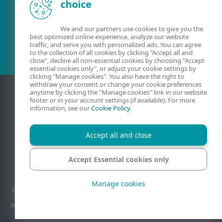
choice
Obstoječa stranka?
We and our partners use cookies to give you the
best optimized online experience, analyze our website
traffic, and serve you with personalized ads. You can agree
to the collection of all cookies by clicking "Accept all and
close", decline all non-essential cookies by choosing "Accept
essential cookies only", or adjust your cookie settings by
clicking "Manage cookies". You also have the right to
withdraw your consent or change your cookie preferences
anytime by clicking the "Manage cookies" link in our website
footer or in your account settings (if available). For more
information, see our
Cookie Policy
.
Accept all and close
Accept Essential cookies only
Stik
Zasebnost
Pravna obvestila
Prijava ranljivosti
Zemljevid strani
Upravljanje piškotkov
Manage cookies
© 1992 - 2026 ESET, spol. s r.o. - Vse pravice pridržane. Tukaj uporabljene blagovne
znamke so blagovne znamke družbe ESET, spol. s r.o. ali ESET North America. Vsa
druga imena in blagovne znamke so registrirane blagovne znamke njihovih podjetij.