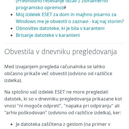
(Predhodno reševanje težav z zlonamerno
programsko opremo)
#
Moj izdelek ESET za dom in majhno pisarno za
Windows me je obvestil o zaznavi - kaj naj storim?
Obnovitev datoteke, ki je bila v karanteni
Brisanje datoteke v karanteni
Obvestila v dnevniku pregledovanja
Med izvajanjem pregleda računalnika se lahko
občasno prikaže več obvestil (odvisno od različice
izdelka).
Na splošno vaš izdelek ESET ne more pregledati
datotek, ki so v dnevniku pregledovanja prikazane kot
vnosi "ni mogoče odpreti", "napaka pri odpiranju" ali
"arhiv poškodovan" (odvisno od različice izdelka), ker:
Je datoteka zaščitena z geslom (na primer v