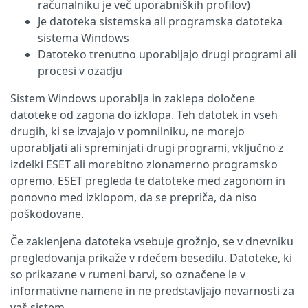
računalniku je več uporabniških profilov)
Je datoteka sistemska ali programska datoteka
sistema Windows
Datoteko trenutno uporabljajo drugi programi ali
procesi v ozadju
Sistem Windows uporablja in zaklepa določene
datoteke od zagona do izklopa. Teh datotek in vseh
drugih, ki se izvajajo v pomnilniku, ne morejo
uporabljati ali spreminjati drugi programi, vključno z
izdelki ESET ali morebitno zlonamerno programsko
opremo. ESET pregleda te datoteke med zagonom in
ponovno med izklopom, da se prepriča, da niso
poškodovane.
Če zaklenjena datoteka vsebuje grožnjo, se v dnevniku
pregledovanja prikaže v rdečem besedilu. Datoteke, ki
so prikazane v rumeni barvi, so označene le v
informativne namene in ne predstavljajo nevarnosti za
vaš sistem.