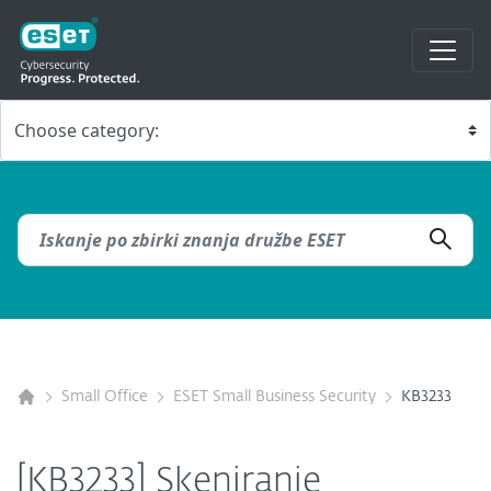
Small Office
ESET Small Business Security
KB3233
[KB3233] Skeniranje