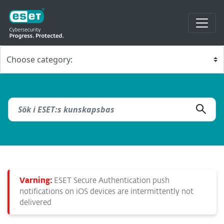
Varning:
ESET Secure Authentication push
notifications on iOS devices are intermittently not
delivered