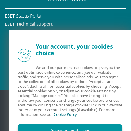
ESET Status Portal
ESET Technical Support
Your account, your cookies
choice
Befintlig kund?
We and our partners use cookies to give you the
best optimized online experience, analyze our website
traffic, and serve you with personalized ads. You can agree
to the collection of all cookies by clicking "Accept all and
close", decline all non-essential cookies by choosing "Accept
essential cookies only", or adjust your cookie settings by
clicking "Manage cookies". You also have the right to
withdraw your consent or change your cookie preferences
anytime by clicking the "Manage cookies" link in our website
footer or in your account settings (if available). For more
information, see our
Cookie Policy
.
Accept all and close