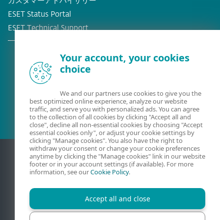
カスタマーアドバイザリー
ESET Status Portal
ESET Technical Support
Your account, your cookies
choice
既存の顧客？
We and our partners use cookies to give you the
best optimized online experience, analyze our website
traffic, and serve you with personalized ads. You can agree
to the collection of all cookies by clicking "Accept all and
close", decline all non-essential cookies by choosing "Accept
essential cookies only", or adjust your cookie settings by
clicking "Manage cookies". You also have the right to
withdraw your consent or change your cookie preferences
anytime by clicking the "Manage cookies" link in our website
footer or in your account settings (if available). For more
information, see our
Cookie Policy
.
Accept all and close