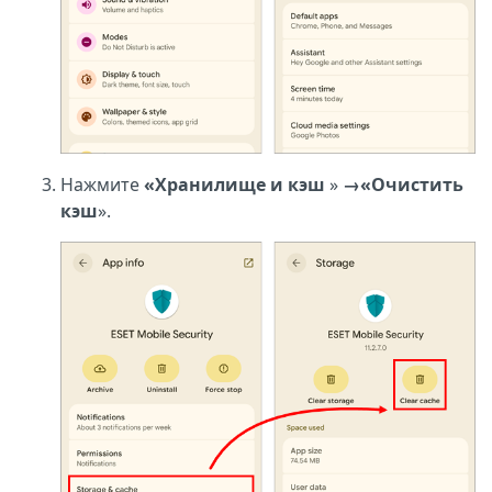
Нажмите
«Хранилище и кэш
»
→
«Очистить
кэш
».