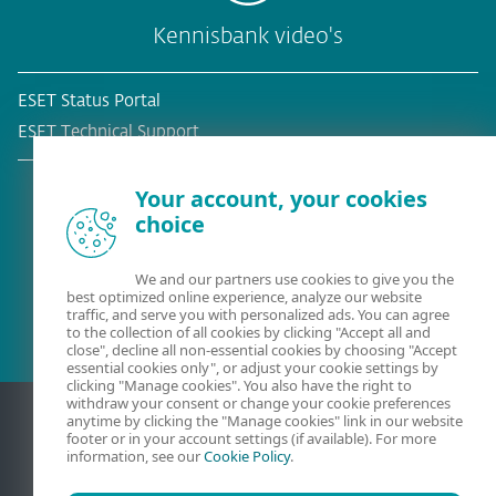
Kennisbank video's
ESET Status Portal
ESET Technical Support
Your account, your cookies
choice
Bestaande klant?
We and our partners use cookies to give you the
best optimized online experience, analyze our website
traffic, and serve you with personalized ads. You can agree
to the collection of all cookies by clicking "Accept all and
close", decline all non-essential cookies by choosing "Accept
essential cookies only", or adjust your cookie settings by
clicking "Manage cookies". You also have the right to
withdraw your consent or change your cookie preferences
anytime by clicking the "Manage cookies" link in our website
footer or in your account settings (if available). For more
information, see our
Cookie Policy
.