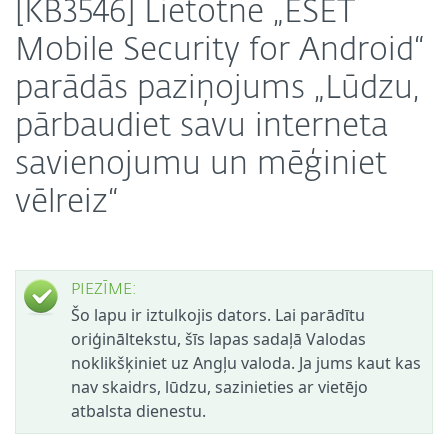
[KB3546] Lietotnē „ESET
Mobile Security for Android“
parādās paziņojums „Lūdzu,
pārbaudiet savu interneta
savienojumu un mēģiniet
vēlreiz“
PIEZĪME:
Šo lapu ir iztulkojis dators. Lai parādītu
oriģināltekstu, šīs lapas sadaļā Valodas
noklikšķiniet uz Angļu valoda. Ja jums kaut kas
nav skaidrs, lūdzu, sazinieties ar vietējo
atbalsta dienestu.