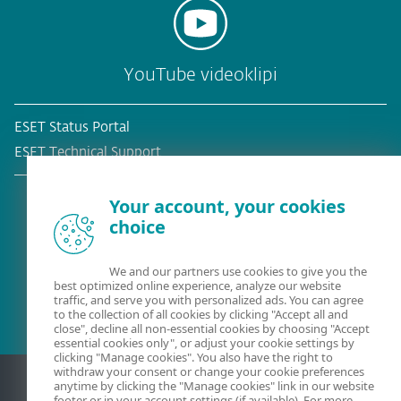
YouTube videoklipi
ESET Status Portal
ESET Technical Support
Your account, your cookies
choice
Esošais klients?
We and our partners use cookies to give you the
best optimized online experience, analyze our website
traffic, and serve you with personalized ads. You can agree
to the collection of all cookies by clicking "Accept all and
close", decline all non-essential cookies by choosing "Accept
essential cookies only", or adjust your cookie settings by
clicking "Manage cookies". You also have the right to
withdraw your consent or change your cookie preferences
anytime by clicking the "Manage cookies" link in our website
footer or in your account settings (if available). For more