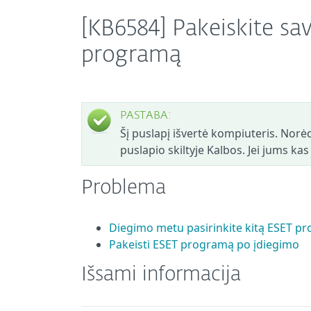
[KB6584] Pakeiskite 
programą
PASTABA:
Šį puslapį išvertė kompiuteris. Norėd
puslapio skiltyje Kalbos. Jei jums ka
Problema
Diegimo metu pasirinkite kitą ESET p
Pakeisti ESET programą po įdiegimo
Išsami informacija