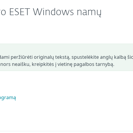
savo ESET Windows namų
ami peržiūrėti originalų tekstą, spustelėkite anglų kalbą ši
s nors neaišku, kreipkitės į vietinę pagalbos tarnybą.
rogramą