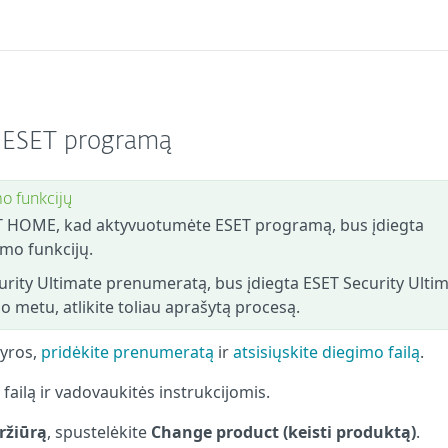
ą ESET programą
o funkcijų
ET HOME, kad aktyvuotumėte ESET programą, bus įdiegta
mo funkcijų.
urity Ultimate prenumeratą, bus įdiegta ESET Security Ultim
metu, atlikite toliau aprašytą procesą.
yros,
pridėkite prenumeratą
ir
atsisiųskite diegimo failą
.
failą ir vadovaukitės instrukcijomis.
ržiūrą
, spustelėkite
Change product (keisti produktą)
.