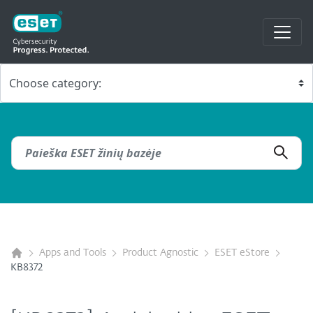
Apps and Tools
Product Agnostic
ESET eStore
KB8372