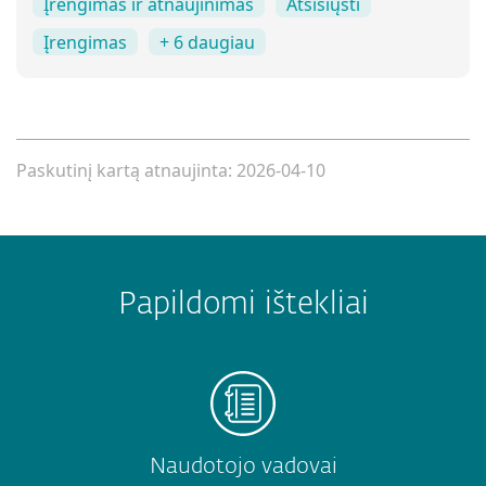
Įrengimas ir atnaujinimas
Atsisiųsti
Įrengimas
+ 6 daugiau
Paskutinį kartą atnaujinta: 2026-04-10
Papildomi ištekliai
Naudotojo vadovai