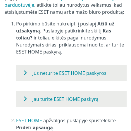
parduotuvėje
, atlikite toliau nurodytus veiksmus, kad
atsisiųstumėte ESET namų arba mažo biuro produktą:
Po pirkimo būsite nukreipti į puslapį
Ačiū už
užsakymą
. Puslapyje patikrinkite skiltį
Kas
toliau?
ir toliau elkitės pagal nurodymus.
Nurodymai skiriasi priklausomai nuo to, ar turite
ESET HOME paskyrą.
Jūs neturite ESET HOME paskyros
Jau turite ESET HOME paskyrą
ESET HOME
apžvalgos puslapyje spustelėkite
Pridėti apsaugą
.