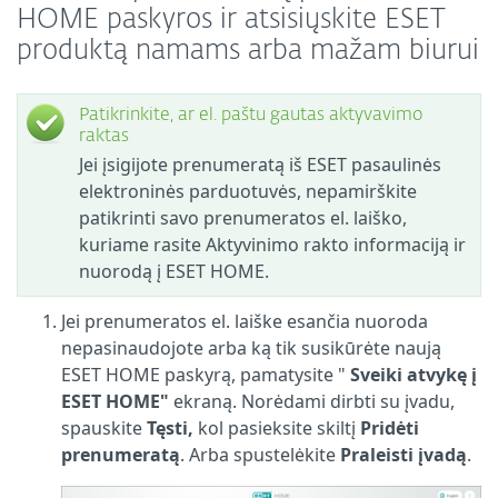
HOME paskyros ir atsisiųskite ESET
produktą namams arba mažam biurui
Patikrinkite, ar el. paštu gautas aktyvavimo
raktas
Jei įsigijote prenumeratą iš ESET pasaulinės
elektroninės parduotuvės, nepamirškite
patikrinti savo prenumeratos el. laiško,
kuriame rasite Aktyvinimo rakto informaciją ir
nuorodą į ESET HOME.
Jei prenumeratos el. laiške esančia nuoroda
nepasinaudojote arba ką tik susikūrėte naują
ESET HOME paskyrą, pamatysite "
Sveiki atvykę į
ESET HOME"
ekraną. Norėdami dirbti su įvadu,
spauskite
Tęsti,
kol pasieksite skiltį
Pridėti
prenumeratą
. Arba spustelėkite
Praleisti įvadą
.