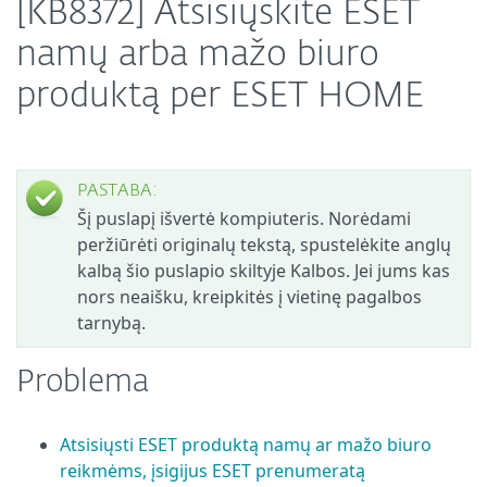
[KB8372] Atsisiųskite ESET
namų arba mažo biuro
produktą per ESET HOME
PASTABA:
Šį puslapį išvertė kompiuteris. Norėdami
peržiūrėti originalų tekstą, spustelėkite anglų
kalbą šio puslapio skiltyje Kalbos. Jei jums kas
nors neaišku, kreipkitės į vietinę pagalbos
tarnybą.
Problema
Atsisiųsti ESET produktą namų ar mažo biuro
reikmėms, įsigijus ESET prenumeratą