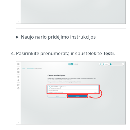
Naujo nario pridėjimo instrukcijos
Pasirinkite prenumeratą ir spustelėkite
Tęsti
.