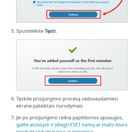
Spustelėkite
Tęsti
.
Tęskite prisijungimo procesą vadovaudamiesi
ekrane pateiktais nurodymais.
Jei po prisijungimo reikia papildomos apsaugos,
galite atsisiųsti ir įdiegti ESET namų ar mažo biuro
produktą kitam nariui ar įrenginiui
.