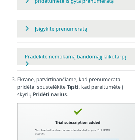
pridėtumėte įsigytą prenumeratą
Įsigykite prenumeratą
Pradėkite nemokamą bandomąjį laikotarpį
Ekrane, patvirtinančiame, kad prenumerata
pridėta, spustelėkite
Tęsti,
kad pereitumėte į
skyrių
Pridėti narius
.