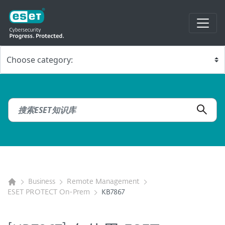
Business
Remote Management
ESET PROTECT On-Prem
KB7867