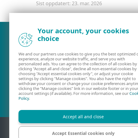
Sist oppdatert: 23. mar. 2026
Your account, your cookies
choice
We and our partners use cookies to give you the best optimized 
experience, analyze our website traffic, and serve you with
personalized ads. You can agree to the collection of all cookies by
clicking "Accept all and close", decline all non-essential cookies by
choosing "Accept essential cookies only", or adjust your cookie
settings by clicking "Manage cookies". You also have the right to
withdraw your consent or change your cookie preferences anyti
Brukerveiledninger
ESET Forum
clicking the "Manage cookies" link in our website footer or in you
account settings (if available). For more information, see our
Cook
Policy
.
Accept all and close
Accept Essential cookies only