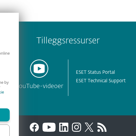
Tilleggsressurser
online
ESET Status Portal
ESET Technical Support
me by
YouTube-videoer
r
ie