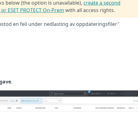
ks below (the option is unavailable),
create a second
T or ESET PROTECT On-Prem
with all access rights.
tod en feil under nedlasting av oppdateringsfiler"
.
pgave
.