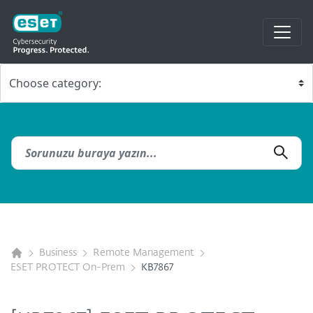
Business
Remote Management
ESET PROTECT On-Prem
KB7867