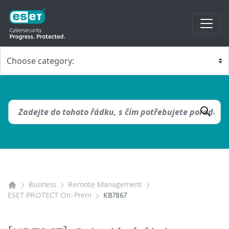
Business
Remote Management
ESET PROTECT On-Prem
KB7867