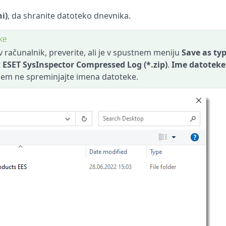
i)
, da shranite datoteko dnevnika.
ke
 računalnik, preverite, ali je v spustnem meniju
Save as typ
t
ESET SysInspector Compressed Log (*.zip)
.
Ime datoteke
jem ne spreminjajte imena datoteke.