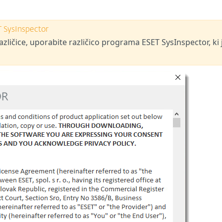
 SysInspector
ličice, uporabite različico programa ESET SysInspector, ki 