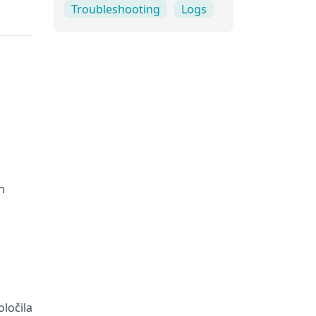
Troubleshooting
Logs
h
ločila