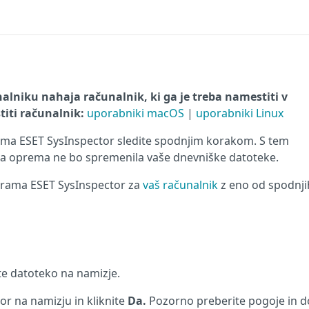
nalniku nahaja računalnik, ki ga je treba namestiti v
titi računalnik:
uporabniki macOS
|
uporabniki Linux
ama ESET SysInspector sledite spodnjim korakom. S tem
a oprema ne bo spremenila vaše dnevniške datoteke.
ograma ESET SysInspector za
vaš računalnik
z eno od spodnji
te datoteko na namizje.
or na namizju in kliknite
Da.
Pozorno preberite pogoje in do