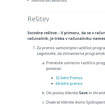
Rešitev
Sorodne rešitve: - V primeru, da se v raču
računalnik, je treba v računalniku names
Za prenos samostojne različice progr
zagotovite, da zlonamerna programsk
Prenesite ustrezno različico pr
povezav:
32-bitni Prenos
64-bitni prenos
Ob pozivu kliknite
Save
in shrani
Dvakrat kliknite ikono SysInspect