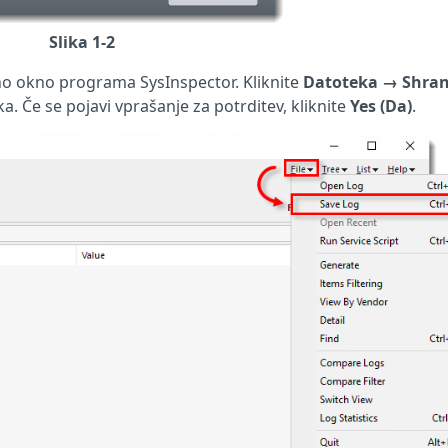
Slika 1-2
vno okno programa SysInspector. Kliknite
Datoteka
→
Shran
a. Če se pojavi vprašanje za potrditev, kliknite
Yes (Da)
.