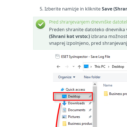
Izberite namizje in kliknite
Save (Shran
Pred shranjevanjem dnevniške datote
Preden shranite datoteko dnevnika v
(Shrani kot vrsto:)
izbrana možnos
vnaprej izpolnjeno, pred shranjevan