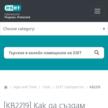
Apps and Tools
Tools
ESET SysInspector
KB2219
[KB2219] Как да създам