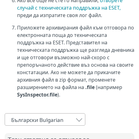
Ако все още не сте го направили,
отворете
случай с техническата поддръжка на ESET,
преди да изпратите своя лог файл.
Приложете архивирания файл към отговора по
електронната поща до техническата
поддръжка на ESET. Представител на
техническата поддръжка ще разгледа дневника
и ще отговори възможно най-скоро с
препоръчаното действие въз основа на своите
констатации. Ако не можете да прикачите
архивния файл в zip формат, променете
разширението на файла на
.file
(например
SysInspector.file
).
Български Bulgarian