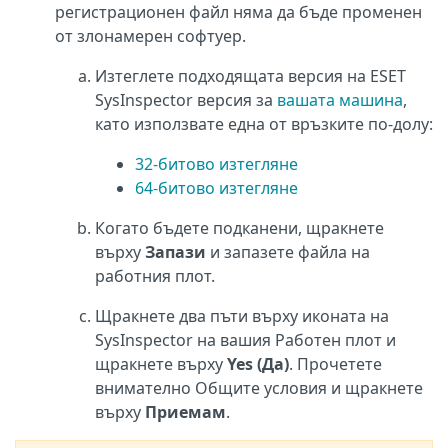
регистрационен файл няма да бъде променен
от злонамерен софтуер.
Изтеглете подходящата версия на ESET
SysInspector версия за
вашата машина
,
като използвате една от връзките по-долу:
32-битово изтегляне
64-битово изтегляне
Когато бъдете подканени, щракнете
върху
Запази
и запазете файла на
работния плот.
Щракнете два пъти върху иконата на
SysInspector на вашия Работен плот и
щракнете върху
Yes (Да)
. Прочетете
внимателно Общите условия и щракнете
върху
Приемам
.