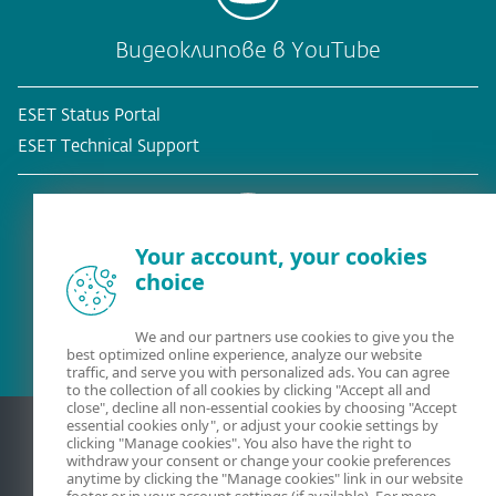
Видеоклипове в YouTube
ESET Status Portal
ESET Technical Support
Your account, your cookies
choice
Съществуващ клиент?
We and our partners use cookies to give you the
best optimized online experience, analyze our website
traffic, and serve you with personalized ads. You can agree
to the collection of all cookies by clicking "Accept all and
close", decline all non-essential cookies by choosing "Accept
essential cookies only", or adjust your cookie settings by
clicking "Manage cookies". You also have the right to
withdraw your consent or change your cookie preferences
anytime by clicking the "Manage cookies" link in our website