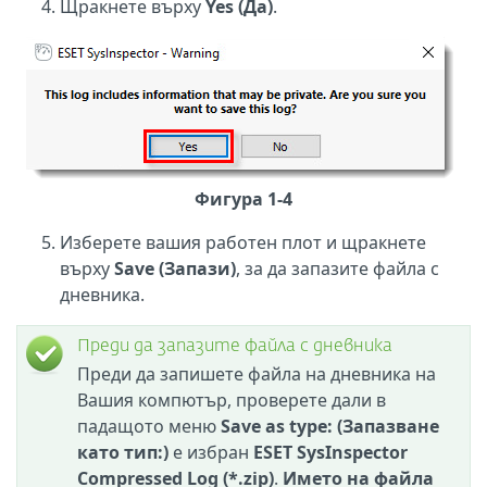
Щракнете върху
Yes (Да)
.
Фигура 1-4
Изберете вашия работен плот и щракнете
върху
Save (Запази)
, за да запазите файла с
дневника.
Преди да запазите файла с дневника
Преди да запишете файла на дневника на
Вашия компютър, проверете дали в
падащото меню
Save as type: (Запазване
като тип:)
е избран
ESET SysInspector
Compressed Log (*.zip)
.
Името на файла